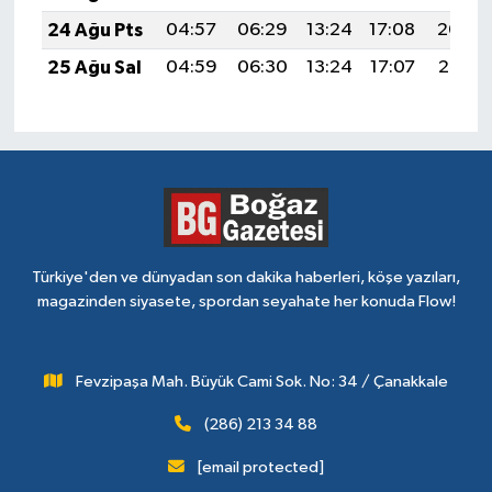
24 Ağu Pts
04:57
06:29
13:24
17:08
20:09
25 Ağu Sal
04:59
06:30
13:24
17:07
20:07
Türkiye'den ve dünyadan son dakika haberleri, köşe yazıları,
magazinden siyasete, spordan seyahate her konuda Flow!
Fevzipaşa Mah. Büyük Cami Sok. No: 34 / Çanakkale
(286) 213 34 88
[email protected]