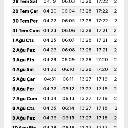
28 Tem Sal
04:19
06:03
13:28
17:22
20:43
29 Tem Çar
04:20
06:04
13:28
17:22
20:42
30 Tem Per
04:22
06:05
13:28
17:22
20:41
31 Tem Cum
04:23
06:06
13:28
17:21
20:40
1 Ağu Cts
04:25
06:07
13:28
17:21
20:39
2 Ağu Paz
04:26
06:08
13:28
17:21
20:38
3 Ağu Pts
04:28
06:09
13:28
17:20
20:36
4 Ağu Sal
04:29
06:10
13:28
17:20
20:35
5 Ağu Çar
04:31
06:11
13:27
17:19
20:34
6 Ağu Per
04:32
06:12
13:27
17:19
20:33
7 Ağu Cum
04:34
06:13
13:27
17:19
20:32
8 Ağu Cts
04:35
06:14
13:27
17:18
20:31
9 Ağu Paz
04:36
06:15
13:27
17:18
20:29
10 Ağu Pts
04:38
06:16
13:27
17:17
20:28