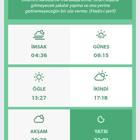
gitmeyecek şakalar yapma ve ona yerine
getiremeyeceğin bir söz verme. (Hadis-i şerif)
İMSAK
GÜNEŞ
04:36
06:15
ÖĞLE
İKINDI
13:27
17:18
AKŞAM
YATSI