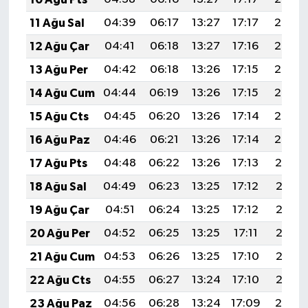
11 Ağu Sal
04:39
06:17
13:27
17:17
20:27
12 Ağu Çar
04:41
06:18
13:27
17:16
20:26
13 Ağu Per
04:42
06:18
13:26
17:15
20:24
14 Ağu Cum
04:44
06:19
13:26
17:15
20:23
15 Ağu Cts
04:45
06:20
13:26
17:14
20:22
16 Ağu Paz
04:46
06:21
13:26
17:14
20:20
17 Ağu Pts
04:48
06:22
13:26
17:13
20:19
18 Ağu Sal
04:49
06:23
13:25
17:12
20:18
19 Ağu Çar
04:51
06:24
13:25
17:12
20:16
20 Ağu Per
04:52
06:25
13:25
17:11
20:15
21 Ağu Cum
04:53
06:26
13:25
17:10
20:13
22 Ağu Cts
04:55
06:27
13:24
17:10
20:12
23 Ağu Paz
04:56
06:28
13:24
17:09
20:10