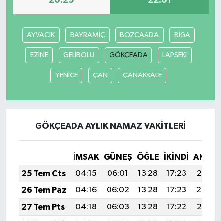
20:29
22:01
AYVACIK
BAYRAMİÇ
BOZCAADA
BİGA
EZİNE
GELİBOLU
GÖKÇEADA
LAPSEKİ
YENİCE
ÇAN
ÇANAKKALE
GÖKÇEADA AYLIK NAMAZ VAKITLERI
İMSAK
GÜNEŞ
ÖĞLE
İKINDI
AKŞA
25 Tem Cts
04:15
06:01
13:28
17:23
20:45
26 Tem Paz
04:16
06:02
13:28
17:23
20:44
27 Tem Pts
04:18
06:03
13:28
17:22
20:43