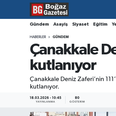
Asayiş
Hava Durumu
Gündem
Asayiş
Siyaset
Eğitim
Y
Eğitim
Trafik Durumu
HABERLER
GÜNDEM
Çanakkale Den
Ekonomi
Süper Lig Puan Durumu ve Fikstür
Gündem
Tüm Manşetler
kutlanıyor
Kültür ve Sanat
Son Dakika Haberleri
Çanakkale Deniz Zaferi’nin 111’
kutlanıyor.
Magazin
Haber Arşivi
18.03.2026 - 10:45
80
Resmi İlanlar
YAYINLANMA
GÖSTERIM
Sağlık