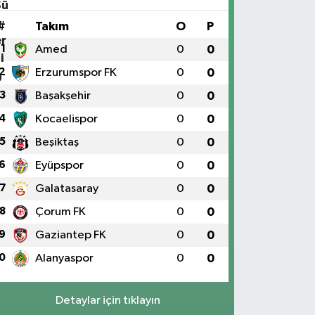
#
Takım
O
P
1
Amed
0
0
2
Erzurumspor FK
0
0
3
Başakşehir
0
0
4
Kocaelispor
0
0
5
Beşiktaş
0
0
6
Eyüpspor
0
0
7
Galatasaray
0
0
8
Çorum FK
0
0
9
Gaziantep FK
0
0
0
Alanyaspor
0
0
Detaylar için tıklayın