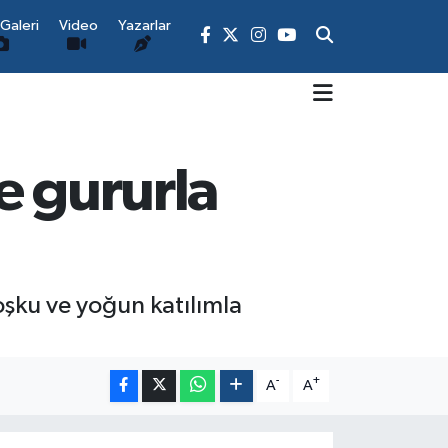
Galeri
Video
Yazarlar
e gururla
oşku ve yoğun katılımla
-
+
A
A