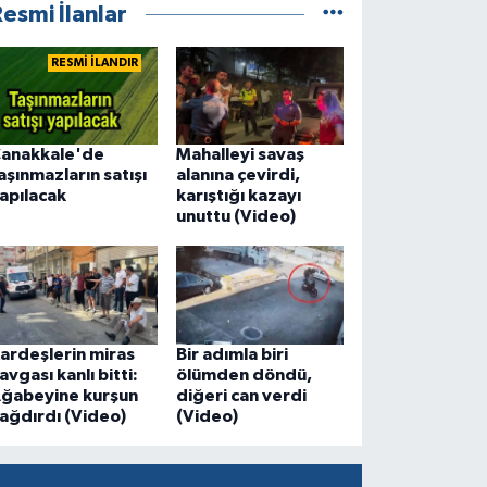
esmi İlanlar
RESMİ İLANDIR
anakkale'de
Mahalleyi savaş
aşınmazların satışı
alanına çevirdi,
apılacak
karıştığı kazayı
unuttu (Video)
ardeşlerin miras
Bir adımla biri
avgası kanlı bitti:
ölümden döndü,
ğabeyine kurşun
diğeri can verdi
ağdırdı (Video)
(Video)