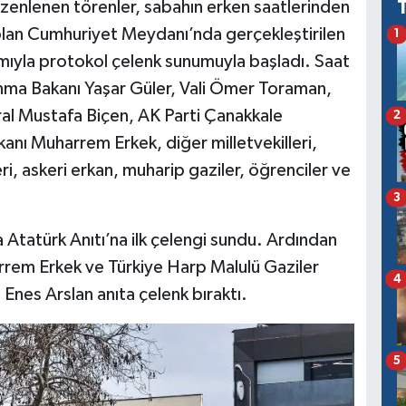
zenlenen törenler, sabahın erken saatlerinden
i olan Cumhuriyet Meydanı’nda gerçekleştirilen
1
ımıyla protokol çelenk sunumuyla başladı. Saat
nma Bakanı Yaşar Güler, Vali Ömer Toraman,
l Mustafa Biçen, AK Parti Çanakkale
2
kanı Muharrem Erkek, diğer milletvekilleri,
ri, askeri erkan, muharip gaziler, öğrenciler ve
3
 Atatürk Anıtı’na ilk çelengi sundu. Ardından
em Erkek ve Türkiye Harp Malulü Gaziler
4
 Enes Arslan anıta çelenk bıraktı.
5