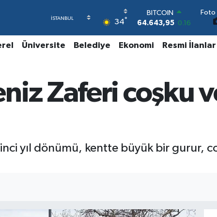
Foto 
DOLAR
°
34
47,6006
0.06
EURO
55,0250
0.02
erel
Üniversite
Belediye
Ekonomi
Resmi İlanlar
STERLİN
64,2398
0.2
GRAM ALTIN
iz Zaferi coşku v
6513.94
0.32
BİST100
13.768
48
BITCOIN
64.643,95
0.16
inci yıl dönümü, kentte büyük bir gurur, c