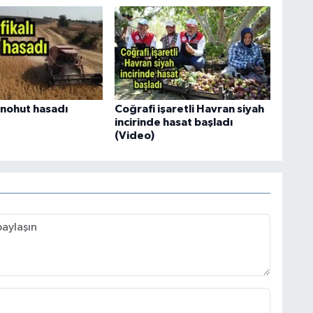
ı nohut hasadı
Coğrafi işaretli Havran siyah
incirinde hasat başladı
(Video)