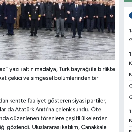
1
G
1
K
yazılı altın madalya, Türk bayrağı ile birlikte
K
kat çekici ve simgesel bölümlerinden biri
G
G
n kentte faaliyet gösteren siyasi partiler,
umlar da Atatürk Anıtı’na çelenk sundu. Öte
1
da düzenlenen törenlere çeşitli ülkelerden
B
iği gözlendi. Uluslararası katılım, Çanakkale