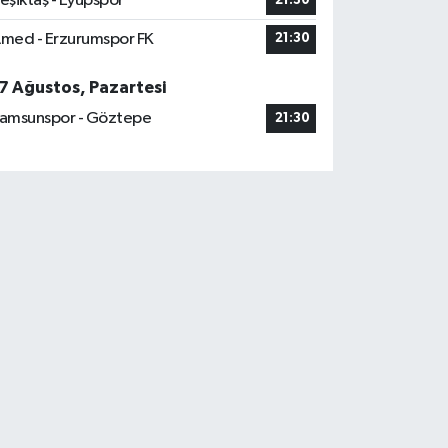
eşiktaş - Eyüpspor
21:30
med - Erzurumspor FK
21:30
7 Ağustos, Pazartesi
amsunspor - Göztepe
21:30