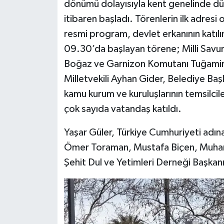
dönümü dolayısıyla kent genelinde dü
itibaren başladı. Törenlerin ilk adres
resmi program, devlet erkanının katıl
09.30’da başlayan törene; Milli Savu
Boğaz ve Garnizon Komutanı Tuğamira
Milletvekili Ayhan Gider, Belediye Baş
kamu kurum ve kuruluşlarının temsilcile
çok sayıda vatandaş katıldı.
Yaşar Güler, Türkiye Cumhuriyeti adına
Ömer Toraman, Mustafa Biçen, Muharr
Şehit Dul ve Yetimleri Derneği Başkanı