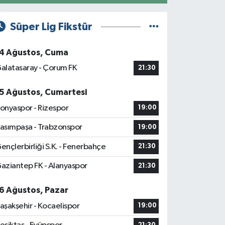
Süper Lig Fikstür
4 Ağustos, Cuma
alatasaray - Çorum FK
21:30
5 Ağustos, Cumartesi
onyaspor - Rizespor
19:00
asımpaşa - Trabzonspor
19:00
ençlerbirliği S.K. - Fenerbahçe
21:30
aziantep FK - Alanyaspor
21:30
6 Ağustos, Pazar
aşakşehir - Kocaelispor
19:00