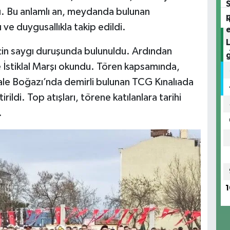
dı. Bu anlamlı an, meydanda bulunan
ve duygusallıkla takip edildi.
çin saygı duruşunda bulunuldu. Ardından
İstiklal Marşı okundu. Tören kapsamında,
ale Boğazı’nda demirli bulunan TCG Kınalıada
rildi. Top atışları, törene katılanlara tarihi
.
1