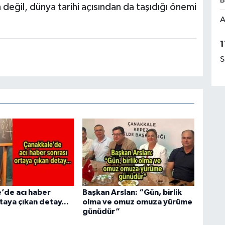
B
n değil, dünya tarihi açısından da taşıdığı önemi
A
1
S
’de acı haber
Başkan Arslan: “Gün, birlik
taya çıkan detay...
olma ve omuz omuza yürüme
günüdür”