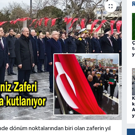
R
Ç
t
y
K
k
A
y
nde dönüm noktalarından biri olan zaferin yıl