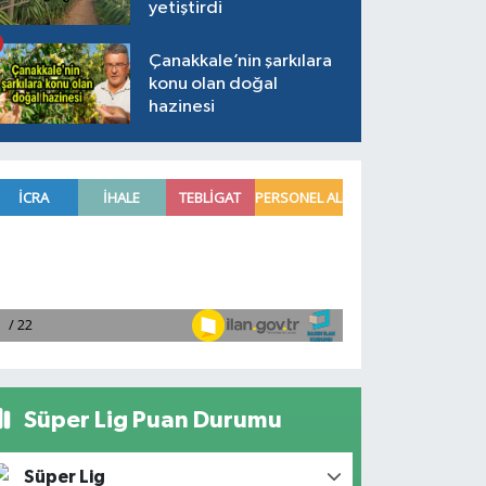
yetiştirdi
Çanakkale’nin şarkılara
konu olan doğal
hazinesi
Süper Lig Puan Durumu
Süper Lig