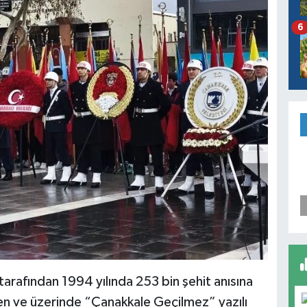
6
tarafından 1994 yılında 253 bin şehit anısına
len ve üzerinde “Çanakkale Geçilmez” yazılı