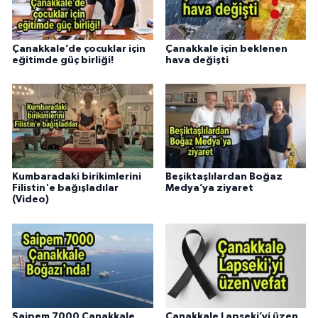
Çanakkale’de çocuklar için
Çanakkale için beklenen
eğitimde güç birliği!
hava değişti
Kumbaradaki birikimlerini
Beşiktaşlılardan Boğaz
Filistin'e bağışladılar
Medya’ya ziyaret
(Video)
Saipem 7000 Çanakkale
Çanakkale Lapseki’yi üzen