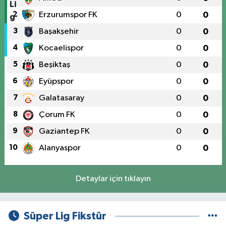
2
Erzurumspor FK
0
0
3
Başakşehir
0
0
4
Kocaelispor
0
0
5
Beşiktaş
0
0
6
Eyüpspor
0
0
7
Galatasaray
0
0
8
Çorum FK
0
0
9
Gaziantep FK
0
0
10
Alanyaspor
0
0
Detaylar için tıklayın
Süper Lig Fikstür