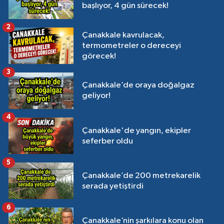
başlıyor, 4 gün sürecek!
2
Çanakkale kavrulacak,
termometreler o dereceyi
görecek!
3
Çanakkale’de oraya doğalgaz
geliyor!
4
Çanakkale'de yangın, ekipler
seferber oldu
5
Çanakkale’de 200 metrekarelik
serada yetiştirdi
6
Çanakkale’nin şarkılara konu olan