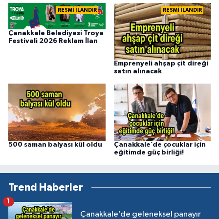
RESMİ İLANDIR
RESMİ İLANDIR
Çanakkale Belediyesi Troya
Festivali 2026 Reklam İlan
Emprenyeli ahşap çit direği
satın alınacak
500 saman balyası kül oldu
Çanakkale’de çocuklar için
eğitimde güç birliği!
Trend Haberler
1
Çanakkale’de geleneksel panayır