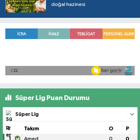
doğal hazinesi
Süper Lig Puan Durumu
Süper Lig
#
Takım
O
P
1
Amed
0
0