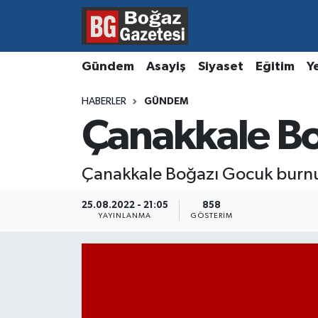
Asayiş
Hava Durumu
Gündem
Asayiş
Siyaset
Eğitim
Y
Eğitim
Trafik Durumu
HABERLER
GÜNDEM
Çanakkale Bo
Ekonomi
Süper Lig Puan Durumu ve Fikstür
Gündem
Tüm Manşetler
Çanakkale Boğazı Gocuk burnu ö
Kültür ve Sanat
Son Dakika Haberleri
25.08.2022 - 21:05
858
YAYINLANMA
GÖSTERIM
Magazin
Haber Arşivi
Resmi İlanlar
Sağlık