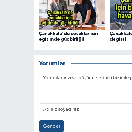
Çanakkale’de çocuklar için
Çanakkale
eğitimde güç birliği!
değişti
Yorumlar
Gönder