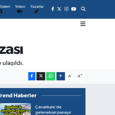
Galeri
Video
Yazarlar
zası
ulaşıldı.
-
+
A
A
Trend Haberler
Çanakkale’de
geleneksel panayır