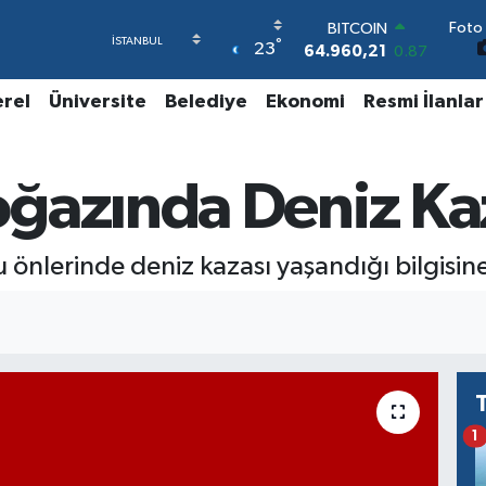
Foto 
BITCOIN
°
23
64.960,21
0.87
DOLAR
47,7436
0.18
erel
Üniversite
Belediye
Ekonomi
Resmi İlanlar
EURO
55,2510
0.32
STERLİN
ğazında Deniz Ka
64,4811
0.38
GRAM ALTIN
6648.99
2.59
BİST100
nlerinde deniz kazası yaşandığı bilgisine 
13.779
-14
1