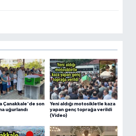
ha Çanakkale'de son
Yeni aldığı motosikletle kaza
na uğurlandı
yapan genç toprağa verildi
(Video)