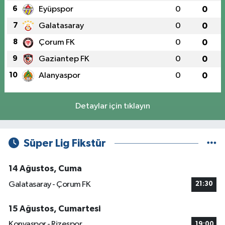
6
Eyüpspor
0
0
7
Galatasaray
0
0
8
Çorum FK
0
0
9
Gaziantep FK
0
0
10
Alanyaspor
0
0
Detaylar için tıklayın
Süper Lig Fikstür
14 Ağustos, Cuma
Galatasaray - Çorum FK
21:30
15 Ağustos, Cumartesi
Konyaspor - Rizespor
19:00