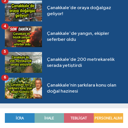
3
Çanakkale’de oraya doğalgaz
geliyor!
4
Çanakkale'de yangın, ekipler
seferber oldu
5
Çanakkale’de 200 metrekarelik
serada yetiştirdi
6
Çanakkale’nin şarkılara konu olan
doğal hazinesi