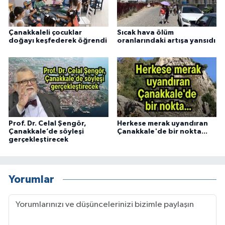
Çanakkaleli çocuklar
Sıcak hava ölüm
doğayı keşfederek öğrendi
oranlarındaki artışa yansıdı
Prof. Dr. Celal Şengör,
Herkese merak uyandıran
Çanakkale’de söyleşi
Çanakkale'de bir nokta...
gerçekleştirecek
Yorumlar