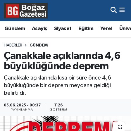
Asayiş
Hava Durumu
Gündem
Asayiş
Siyaset
Eğitim
Yerel
Üniv
Eğitim
Trafik Durumu
HABERLER
GÜNDEM
Ekonomi
Süper Lig Puan Durumu ve Fikstür
Çanakkale açıklarında 4,6
büyüklüğünde deprem
Gündem
Tüm Manşetler
Çanakkale açıklarında kısa bir süre önce 4,6
Kültür ve Sanat
Son Dakika Haberleri
büyüklüğünde bir deprem meydana geldiği
belirtildi.
Magazin
Haber Arşivi
05.06.2025 - 08:37
1126
YAYINLANMA
GÖSTERIM
Resmi İlanlar
Sağlık