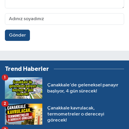
Gönder
Trend Haberler
1
Çanakkale’de geleneksel panayır
başlıyor, 4 gün sürecek!
2
Çanakkale kavrulacak,
termometreler o dereceyi
görecek!