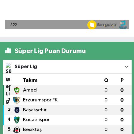
Süper Lig Puan Durumu
Süper Lig
#
Takım
O
P
1
Amed
0
0
2
Erzurumspor FK
0
0
3
Başakşehir
0
0
4
Kocaelispor
0
0
5
Beşiktaş
0
0