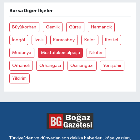
Bursa Diğer İlçeler
Büyükorhan
Gemlik
Gürsu
Harmancik
İnegöl
İznik
Karacabey
Keles
Kestel
Mudanya
Mustafakemalpaşa
Nilüfer
Orhaneli
Orhangazi
Osmangazi
Yenişehir
Yildirim
Türkiye'den ve dünyadan son dakika haberleri, köşe yazıları,