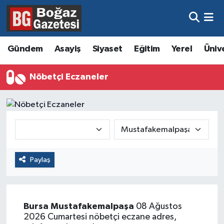
Asayiş
Hava Durumu
Gündem
Asayiş
Siyaset
Eğitim
Yerel
Üniv
Eğitim
Trafik Durumu
Nöbetçi Eczaneler
Ekonomi
Süper Lig Puan Durumu ve Fikstür
Gündem
Tüm Manşetler
Kültür ve Sanat
Son Dakika Haberleri
Paylaş
Magazin
Haber Arşivi
Resmi İlanlar
Bursa
Mustafakemalpaşa
08 Ağustos
Sağlık
2026 Cumartesi nöbetçi eczane adres,