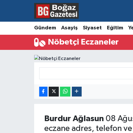
Asayiş
Hava Durumu
Gündem
Asayiş
Siyaset
Eğitim
Y
Eğitim
Trafik Durumu
Nöbetçi Eczaneler
Ekonomi
Süper Lig Puan Durumu ve Fikstür
Gündem
Tüm Manşetler
Kültür ve Sanat
Son Dakika Haberleri
Magazin
Haber Arşivi
Resmi İlanlar
Burdur
Ağlasun
08 Ağus
eczane adres, telefon ve
Sağlık