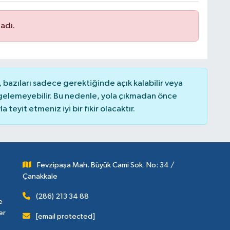
adı.
bazıları sadece gerektiğinde açık kalabilir veya
elemeyebilir. Bu nedenle, yola çıkmadan önce
teyit etmeniz iyi bir fikir olacaktır.
Fevzipaşa Mah. Büyük Cami Sok. No: 34 /
Çanakkale
(286) 213 34 88
e
er
[email protected]