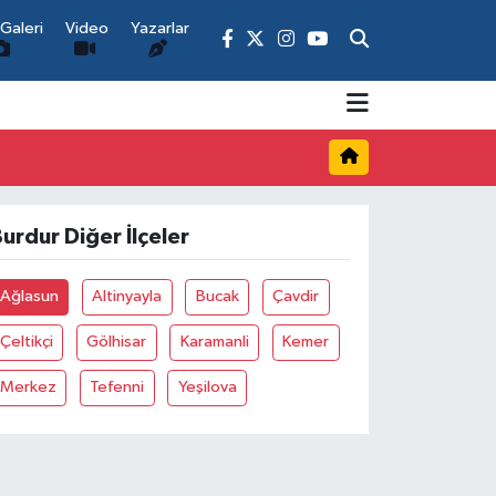
Galeri
Video
Yazarlar
urdur Diğer İlçeler
Ağlasun
Altinyayla
Bucak
Çavdir
Çeltikçi
Gölhisar
Karamanli
Kemer
Merkez
Tefenni
Yeşilova