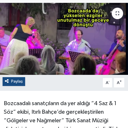
Paylaş
-
+
A
A
Bozcaadalı sanatçıların da yer aldığı “4 Saz & 1
Söz” ekibi, Itırlı Bahçe’de gerçekleştirilen
“Gölgeler ve Nağmeler” Türk Sanat Müziği