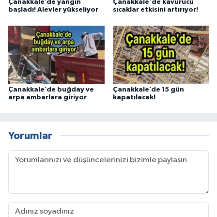
Çanakkale’de yangın
Çanakkale'de kavurucu
başladı! Alevler yükseliyor
sıcaklar etkisini artırıyor!
Çanakkale’de buğday ve
Çanakkale’de 15 gün
arpa ambarlara giriyor
kapatılacak!
Yorumlar