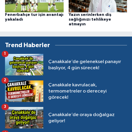
Fenerbahçe tur için avantajı
Yazın serinlerken diş
yakaladı
sağlığınızı tehlikeye
atmayın
Trend Haberler
1
Çanakkale’de geleneksel panayır
başlıyor, 4 gün sürecek!
2
Çanakkale kavrulacak,
termometreler o dereceyi
görecek!
3
Çanakkale’de oraya doğalgaz
geliyor!