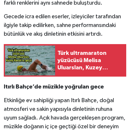
farklı renklerini aynı sahnede buluşturdu.
Gecede icra edilen eserler, izleyiciler tarafından
ilgiyle takip edilirken, sahne performansındaki
bütünlük ve akış dinletinin etkisini artırdı.
Türk ultramaraton
yüzücüsü Melisa
Uluarslan, Kuzey
Kanalı’nı geçti (Video)
Itırlı Bahçe’de müzikle yoğrulan gece
Etkinliğe ev sahipliği yapan Itırlı Bahçe, doğal
atmosferi ve sakin yapısıyla dinletinin ruhuna
uyum sağladı. Açık havada gerçekleşen program,
müzikle doğanın iç içe geçtiği özel bir deneyim