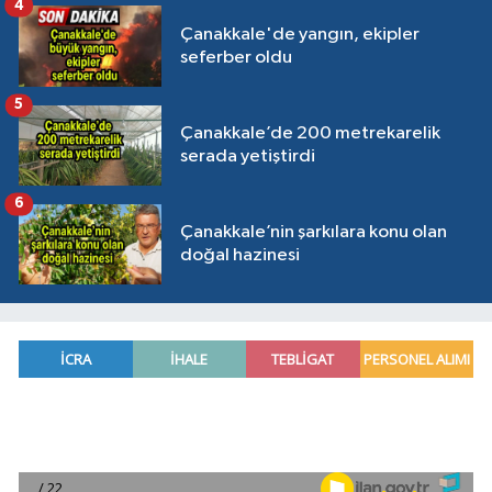
4
Çanakkale'de yangın, ekipler
seferber oldu
5
Çanakkale’de 200 metrekarelik
serada yetiştirdi
6
Çanakkale’nin şarkılara konu olan
doğal hazinesi