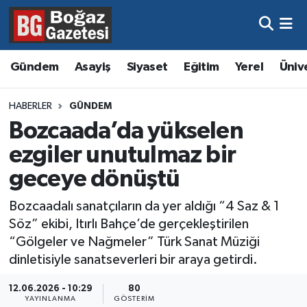
Asayiş
Hava Durumu
Gündem
Asayiş
Siyaset
Eğitim
Yerel
Üniv
Eğitim
Trafik Durumu
HABERLER
GÜNDEM
Ekonomi
Süper Lig Puan Durumu ve Fikstür
Bozcaada’da yükselen
ezgiler unutulmaz bir
Gündem
Tüm Manşetler
geceye dönüştü
Kültür ve Sanat
Son Dakika Haberleri
Bozcaadalı sanatçıların da yer aldığı “4 Saz & 1
Söz” ekibi, Itırlı Bahçe’de gerçekleştirilen
Magazin
Haber Arşivi
“Gölgeler ve Nağmeler” Türk Sanat Müziği
dinletisiyle sanatseverleri bir araya getirdi.
Resmi İlanlar
12.06.2026 - 10:29
80
Sağlık
YAYINLANMA
GÖSTERIM