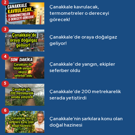
2
Çanakkale kavrulacak,
termometreler o dereceyi
görecek!
3
Çanakkale’de oraya doğalgaz
geliyor!
4
Çanakkale'de yangın, ekipler
seferber oldu
5
Çanakkale’de 200 metrekarelik
serada yetiştirdi
6
Çanakkale’nin şarkılara konu olan
doğal hazinesi