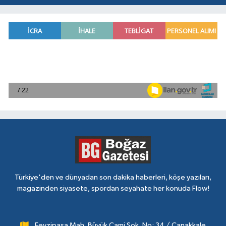
Türkiye'den ve dünyadan son dakika haberleri, köşe yazıları,
magazinden siyasete, spordan seyahate her konuda Flow!
Fevzipaşa Mah. Büyük Cami Sok. No: 34 / Çanakkale