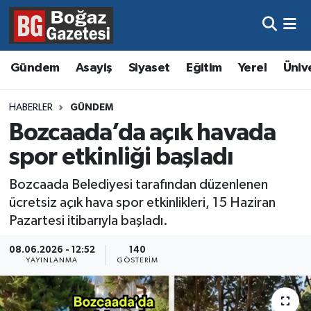
Asayiş
Hava Durumu
Gündem
Asayiş
Siyaset
Eğitim
Yerel
Üniv
Eğitim
Trafik Durumu
HABERLER
GÜNDEM
Ekonomi
Süper Lig Puan Durumu ve Fikstür
Bozcaada’da açık havada
spor etkinliği başladı
Gündem
Tüm Manşetler
Bozcaada Belediyesi tarafından düzenlenen
Kültür ve Sanat
Son Dakika Haberleri
ücretsiz açık hava spor etkinlikleri, 15 Haziran
Pazartesi itibarıyla başladı.
Magazin
Haber Arşivi
08.06.2026 - 12:52
140
YAYINLANMA
GÖSTERIM
Resmi İlanlar
Sağlık