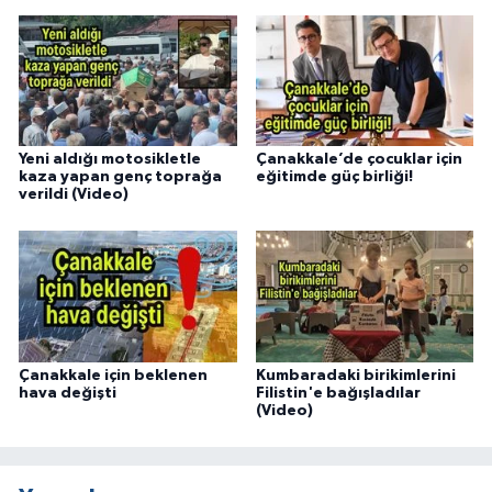
Yeni aldığı motosikletle
Çanakkale’de çocuklar için
kaza yapan genç toprağa
eğitimde güç birliği!
verildi (Video)
Çanakkale için beklenen
Kumbaradaki birikimlerini
hava değişti
Filistin'e bağışladılar
(Video)