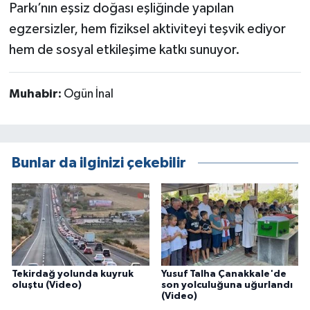
Parkı’nın eşsiz doğası eşliğinde yapılan
egzersizler, hem fiziksel aktiviteyi teşvik ediyor
hem de sosyal etkileşime katkı sunuyor.
Muhabir:
Ogün İnal
Bunlar da ilginizi çekebilir
Tekirdağ yolunda kuyruk
Yusuf Talha Çanakkale'de
oluştu (Video)
son yolculuğuna uğurlandı
(Video)