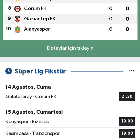
8
Çorum FK
0
0
9
Gaziantep FK
0
0
10
Alanyaspor
0
0
Detaylar için tıklayın
Süper Lig Fikstür
14 Ağustos, Cuma
Galatasaray - Çorum FK
21:30
15 Ağustos, Cumartesi
Konyaspor - Rizespor
19:00
Kasımpaşa - Trabzonspor
19:00