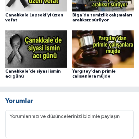
Çanakkale Lapseki’yi üzen
Biga’da temizlik çalışmaları
vefat
aralıksız sürüyor
Çanakkale’de siyasi ismin
Yargıtay’dan primle
acı günü
çalışanlara müjde
Yorumlar