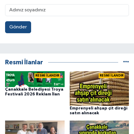
Gönder
Resmi İlanlar
RESMİ İLANDIR
RESMİ İLANDIR
Çanakkale Belediyesi Troya
Festivali 2026 Reklam İlan
Emprenyeli ahşap çit direği
satın alınacak