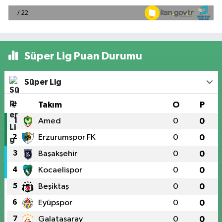
Süper Lig Puan Durumu
Süper Lig
#
Takım
O
P
1
Amed
0
0
2
Erzurumspor FK
0
0
3
Başakşehir
0
0
4
Kocaelispor
0
0
5
Beşiktaş
0
0
6
Eyüpspor
0
0
7
Galatasaray
0
0