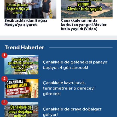
Beşiktaşlılardan Boğaz
Çanakkale sınırında
Medya’ya ziyaret
korkutan yangın! Alevler
hızla yayıldı (Video)
Trend Haberler
1
Çanakkale’de geleneksel panayır
başlıyor, 4 gün sürecek!
2
Çanakkale kavrulacak,
termometreler o dereceyi
görecek!
3
Çanakkale’de oraya doğalgaz
geliyor!