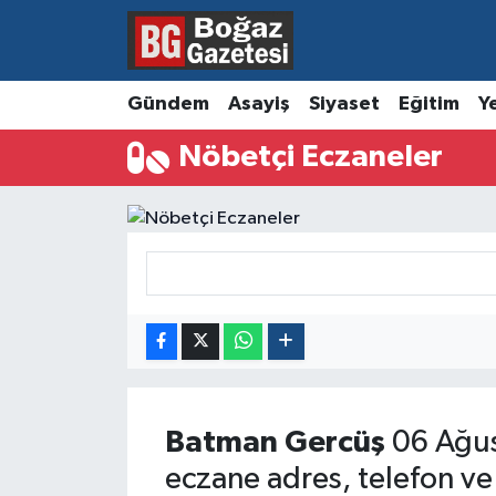
Asayiş
Hava Durumu
Gündem
Asayiş
Siyaset
Eğitim
Y
Eğitim
Trafik Durumu
Nöbetçi Eczaneler
Ekonomi
Süper Lig Puan Durumu ve Fikstür
Gündem
Tüm Manşetler
Kültür ve Sanat
Son Dakika Haberleri
Magazin
Haber Arşivi
Resmi İlanlar
Batman
Gercüş
06 Ağus
eczane adres, telefon ve
Sağlık