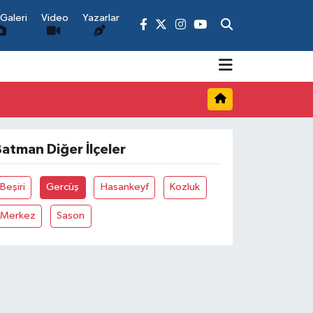
Galeri
Video
Yazarlar
atman Diğer İlçeler
Beşiri
Gercüş
Hasankeyf
Kozluk
Merkez
Sason