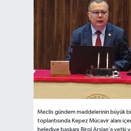
Meclis gündem maddelerinin büyük bir b
toplantısında Kepez Mücavir alanı içeri
belediye başkanı Birol Arslan’a yetk