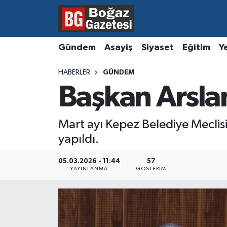
Asayiş
Hava Durumu
Gündem
Asayiş
Siyaset
Eğitim
Y
Eğitim
Trafik Durumu
HABERLER
GÜNDEM
Başkan Arslan
Ekonomi
Süper Lig Puan Durumu ve Fikstür
Gündem
Tüm Manşetler
Mart ayı Kepez Belediye Meclis
yapıldı.
Kültür ve Sanat
Son Dakika Haberleri
05.03.2026 - 11:44
57
Magazin
Haber Arşivi
YAYINLANMA
GÖSTERIM
Resmi İlanlar
Sağlık