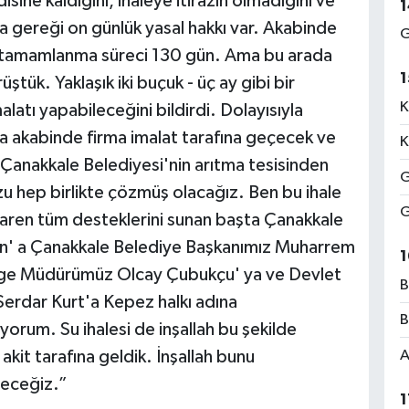
disine kaldığını, ihaleye itirazın olmadığını ve
1
a gereği on günlük yasal hakkı var. Akabinde
G
n tamamlanma süreci 130 gün. Ama bu arada
1
üştük. Yaklaşık iki buçuk - üç ay gibi bir
K
latı yapabileceğini bildirdi. Dolayısıyla
a akabinde firma imalat tarafına geçecek ve
K
 Çanakkale Belediyesi'nin arıtma tesisinden
G
muzu hep birlikte çözmüş olacağız. Ben bu ihale
G
ibaren tüm desteklerini sunan başta Çanakkale
' a Çanakkale Belediye Başkanımız Muharrem
1
 bölge Müdürümüz Olcay Çubukçu' ya ve Devlet
B
erdar Kurt'a Kepez halkı adına
B
yorum. Su ihalesi de inşallah bu şekilde
A
kit tarafına geldik. İnşallah bunu
receğiz.”
1