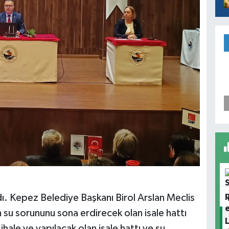
ı. Kepez Belediye Başkanı Birol Arslan Meclis
 su sorununu sona erdirecek olan isale hattı
 ihale ve yapılacak olan isale hattı ve su