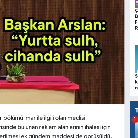
Ç
B
F
R
S
k
n
ölümü imar ile ilgili olan meclisi
1
sinde bulunan reklam alanlarının ihalesi için
i verilmesi ek gündem maddesi de görüşüldü.