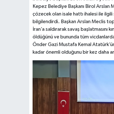
Kepez Belediye Başkanı Birol Arslan M
çözecek olan isale hattı ihalesi ile ilg
bilgilendirdi. Başkan Arslan Meclis topl
İran’a saldırarak savaş başlatmasını k
öldüğünü ve bununda tüm vicdanlarda bü
Önder Gazi Mustafa Kemal Atatürk’ün 
kadar önemli olduğunu bir kez daha anl