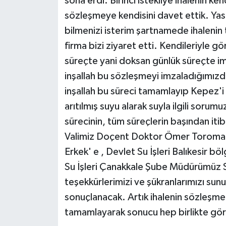
sona erdi. Birinci istekliye ihalenin ken
sözleşmeye kendisini davet ettik. Yas
bilmenizi isterim şartnamede ihaleni
firma bizi ziyaret etti. Kendileriyle gör
süreçte yani doksan günlük süreçte ima
inşallah bu sözleşmeyi imzaladığımızd
inşallah bu süreci tamamlayıp Kepez'i
arıtılmış suyu alarak suyla ilgili soru
sürecinin, tüm süreçlerin başından it
Valimiz Doçent Doktor Ömer Toroman
Erkek' e , Devlet Su İşleri Balıkesir
Su İşleri Çanakkale Şube Müdürümüz S
teşekkürlerimizi ve şükranlarımızı sunu
sonuçlanacak. Artık ihalenin sözleşme a
tamamlayarak sonucu hep birlikte gö