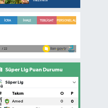
hazinesi
Süper Lig Puan Durumu
Süper Lig
#
Takım
O
P
1
Amed
0
0