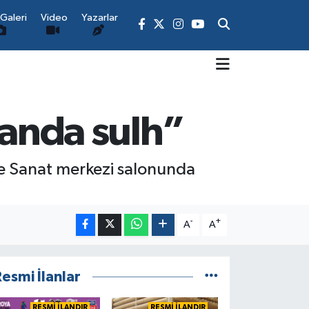
Galeri
Video
Yazarlar
handa sulh”
ve Sanat merkezi salonunda
-
+
A
A
esmi İlanlar
RESMİ İLANDIR
RESMİ İLANDIR