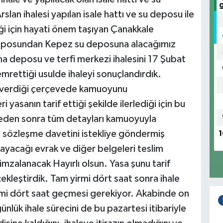
Arslan ihalesi yapılan isale hattı ve su deposu ile
eği için hayati önem taşıyan Çanakkale
u deposundan Kepez su deposuna alacağımız
lama deposu ve terfi merkezi ihalesini 17 Şubat
emrettiği usulde ihaleyi sonuçlandırdık.
 verdiği çerçevede kamuoyunu
 yasanın tarif ettiği şekilde ilerlediği için bu
eden sonra tüm detayları kamuoyuyla
 sözleşme davetini istekliye göndermiş
1
yacağı evrak ve diğer belgeleri teslim
zalanacak Hayırlı olsun. Yasa şunu tarif
ekleştirdik. Tam yirmi dört saat sonra ihale
rmi dört saat geçmesi gerekiyor. Akabinde on
günlük ihale sürecini de bu pazartesi itibariyle