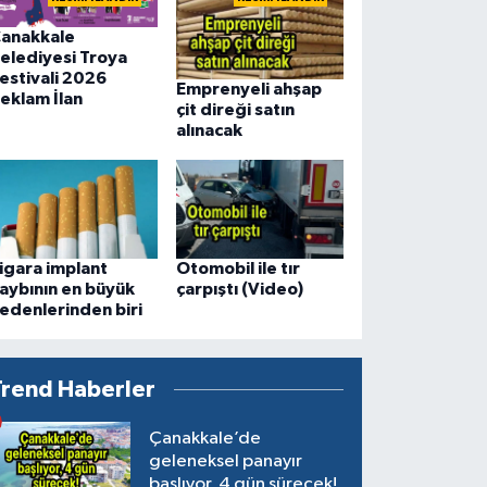
anakkale
elediyesi Troya
estivali 2026
Emprenyeli ahşap
eklam İlan
çit direği satın
alınacak
igara implant
Otomobil ile tır
aybının en büyük
çarpıştı (Video)
edenlerinden biri
Trend Haberler
Çanakkale’de
geleneksel panayır
başlıyor, 4 gün sürecek!