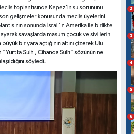
eclis toplantısında Kepez’in su sorununu
2
ili son gelişmeler konusunda meclis üyelerini
antısının sonunda İsrail’in Amerika ile birlikte
ınayarak savaşlarda masum çocuk ve sivillerin
3
yük bir yara açtığının altını çizerek Ulu
“Yurtta Sulh , Cihanda Sulh” sözünün ne
aşıldığını söyledi.
4
5
6