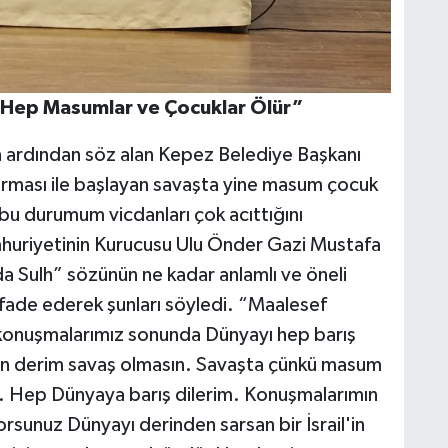
 Hep Masumlar ve Çocuklar Ölür”
ardından söz alan Kepez Belediye Başkanı
ldırması ile başlayan savaşta yine masum çocuk
e bu durumum vicdanları çok acıttığını
mhuriyetinin Kurucusu Ulu Önder Gazi Mustafa
a Sulh” sözünün ne kadar anlamlı ve öneli
fade ederek şunları söyledi. “Maalesef
konuşmalarımız sonunda Dünyayı hep barış
n derim savaş olmasın. Savaşta çünkü masum
ür. Hep Dünyaya barış dilerim. Konuşmalarımın
rsunuz Dünyayı derinden sarsan bir İsrail'in