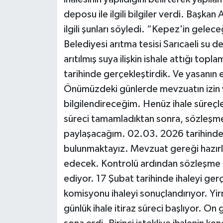
deposu ile ilgili bilgiler verdi. Başkan 
ilgili şunları söyledi. “Kepez'in gelec
Belediyesi arıtma tesisi Sarıcaeli s
arıtılmış suya ilişkin ishale attığı top
tarihinde gerçekleştirdik. Ve yasanın 
Önümüzdeki günlerde mevzuatın izin
bilgilendireceğim. Henüz ihale süreçleri
süreci tamamladıktan sonra, sözleşm
paylaşacağım. 02.03. 2026 tarihinde
bulunmaktayız. Mevzuat gereği hazırla
edecek. Kontrolü ardından sözleşme im
ediyor. 17 Şubat tarihinde ihaleyi gerç
komisyonu ihaleyi sonuçlandırıyor. Yi
günlük ihale itiraz süreci başlıyor. On 