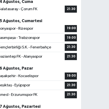
4 Ağustos, Cuma
alatasaray - Çorum FK
21:30
5 Ağustos, Cumartesi
onyaspor - Rizespor
19:00
asımpaşa - Trabzonspor
19:00
ençlerbirliği S.K. - Fenerbahçe
21:30
aziantep FK - Alanyaspor
21:30
6 Ağustos, Pazar
aşakşehir - Kocaelispor
19:00
eşiktaş - Eyüpspor
21:30
med - Erzurumspor FK
21:30
7 Ağustos, Pazartesi