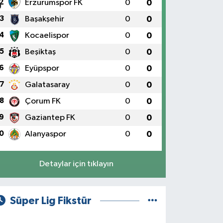
2
Erzurumspor FK
0
0
3
Başakşehir
0
0
4
Kocaelispor
0
0
5
Beşiktaş
0
0
6
Eyüpspor
0
0
7
Galatasaray
0
0
8
Çorum FK
0
0
9
Gaziantep FK
0
0
0
Alanyaspor
0
0
Detaylar için tıklayın
Süper Lig Fikstür