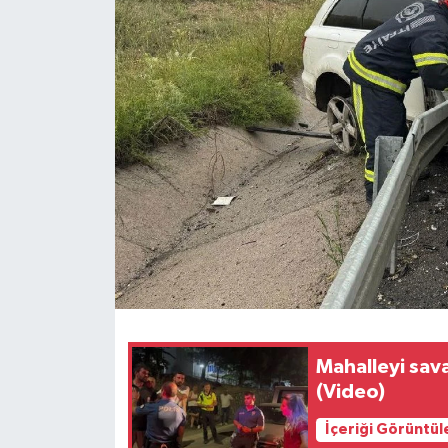
Mahalleyi sava
(Video)
İçeriği Görüntül