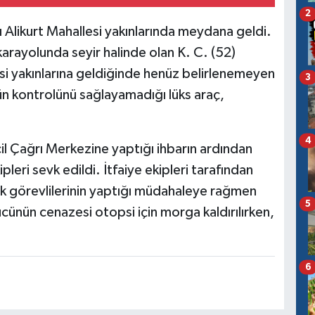
2
ı Alikurt Mahallesi yakınlarında meydana geldi.
karayolunda seyir halinde olan K. C. (52)
esi yakınlarına geldiğinde henüz belirlenemeyen
3
ün kontrolünü sağlayamadığı lüks araç,
4
il Çağrı Merkezine yaptığı ihbarın ardından
leri sevk edildi. İtfaiye ekipleri tarafından
ğlık görevlilerinin yaptığı müdahaleye rağmen
5
cünün cenazesi otopsi için morga kaldırılırken,
6