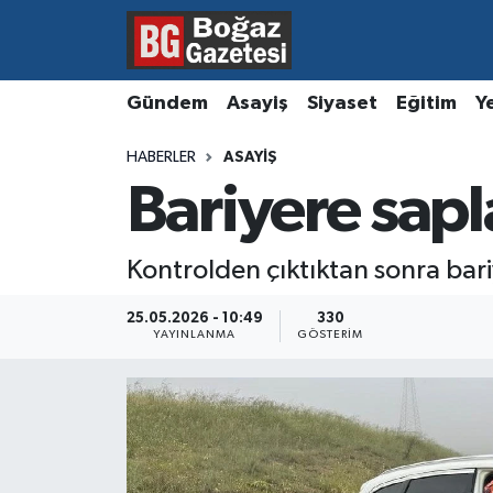
Asayiş
Hava Durumu
Gündem
Asayiş
Siyaset
Eğitim
Y
Eğitim
Trafik Durumu
HABERLER
ASAYIŞ
Bariyere sapl
Ekonomi
Süper Lig Puan Durumu ve Fikstür
Gündem
Tüm Manşetler
Kontrolden çıktıktan sonra bari
Kültür ve Sanat
Son Dakika Haberleri
25.05.2026 - 10:49
330
YAYINLANMA
GÖSTERIM
Magazin
Haber Arşivi
Resmi İlanlar
Sağlık