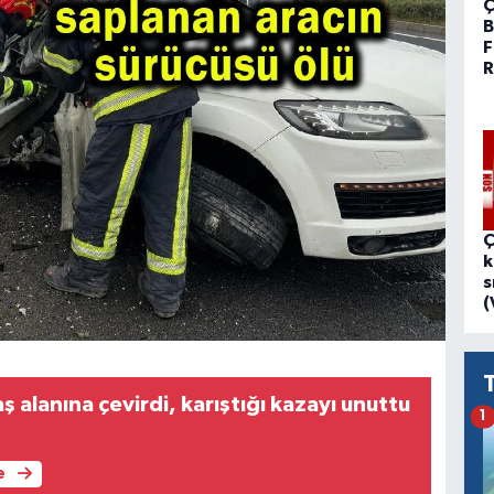
Ç
B
F
R
Ç
k
s
(
ş alanına çevirdi, karıştığı kazayı unuttu
1
e