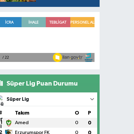
Süper Lig Puan Durumu
Süper Lig
#
Takım
O
P
1
Amed
0
0
2
Erzurumspor FK
0
0