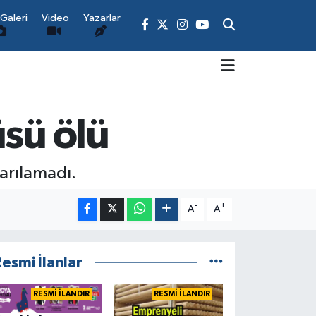
Galeri
Video
Yazarlar
üsü ölü
tarılamadı.
-
+
A
A
esmi İlanlar
RESMİ İLANDIR
RESMİ İLANDIR