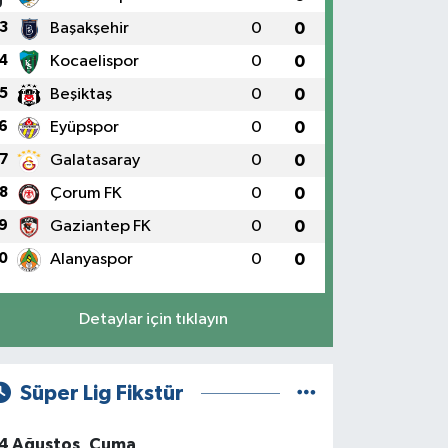
3
Başakşehir
0
0
4
Kocaelispor
0
0
5
Beşiktaş
0
0
6
Eyüpspor
0
0
7
Galatasaray
0
0
8
Çorum FK
0
0
9
Gaziantep FK
0
0
0
Alanyaspor
0
0
Detaylar için tıklayın
Süper Lig Fikstür
4 Ağustos, Cuma