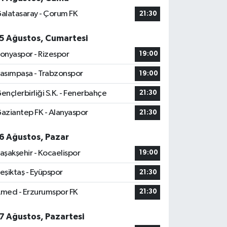
alatasaray - Çorum FK
21:30
5 Ağustos, Cumartesi
onyaspor - Rizespor
19:00
asımpaşa - Trabzonspor
19:00
ençlerbirliği S.K. - Fenerbahçe
21:30
aziantep FK - Alanyaspor
21:30
6 Ağustos, Pazar
aşakşehir - Kocaelispor
19:00
eşiktaş - Eyüpspor
21:30
med - Erzurumspor FK
21:30
7 Ağustos, Pazartesi