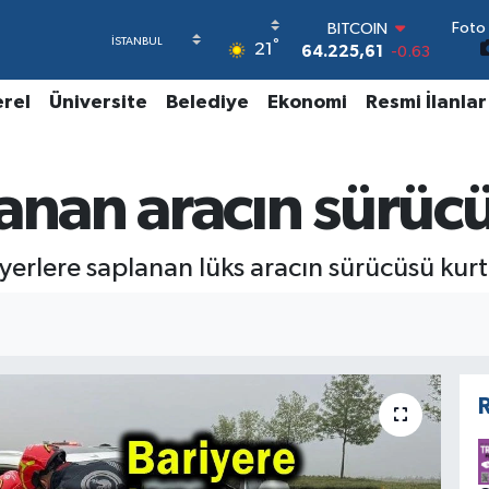
Foto 
BITCOIN
°
21
64.225,61
-0.63
DOLAR
47,7143
0.16
erel
Üniversite
Belediye
Ekonomi
Resmi İlanlar
EURO
55,0317
-0.02
STERLİN
anan aracın sürüc
64,2463
0.07
GRAM ALTIN
6574.81
1.44
BİST100
yerlere saplanan lüks aracın sürücüsü kur
13.799
70
R