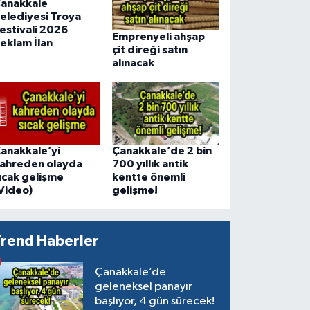
anakkale
elediyesi Troya
estivali 2026
Emprenyeli ahşap
eklam İlan
çit direği satın
alınacak
anakkale’yi
Çanakkale’de 2 bin
ahreden olayda
700 yıllık antik
ıcak gelişme
kentte önemli
Video)
gelişme!
Trend Haberler
Çanakkale’de
geleneksel panayır
başlıyor, 4 gün sürecek!