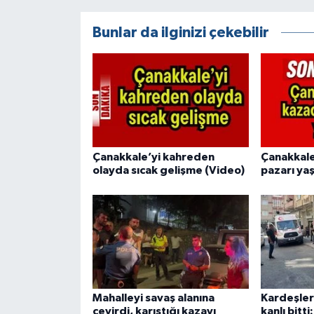
Bunlar da ilginizi çekebilir
Çanakkale’yi kahreden
Çanakkale
olayda sıcak gelişme (Video)
pazarı ya
Mahalleyi savaş alanına
Kardeşler
çevirdi, karıştığı kazayı
kanlı bitt