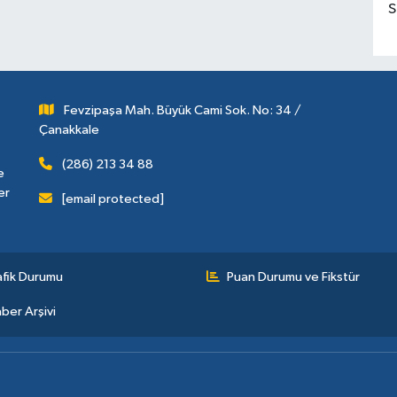
S
Fevzipaşa Mah. Büyük Cami Sok. No: 34 /
Çanakkale
(286) 213 34 88
e
er
[email protected]
afik Durumu
Puan Durumu ve Fikstür
ber Arşivi