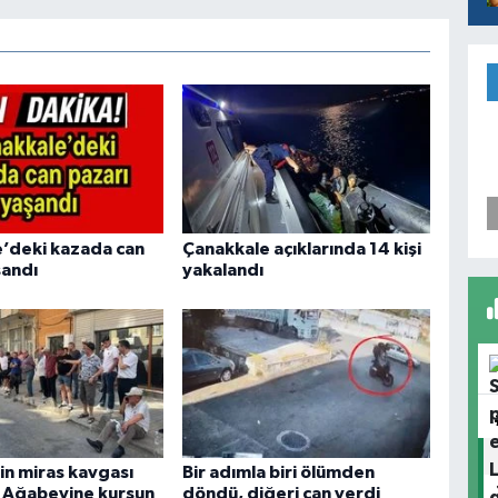
’deki kazada can
Çanakkale açıklarında 14 kişi
şandı
yakalandı
in miras kavgası
Bir adımla biri ölümden
i: Ağabeyine kurşun
döndü, diğeri can verdi