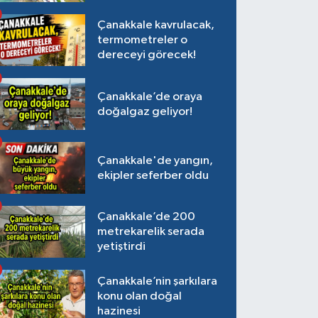
Çanakkale kavrulacak,
termometreler o
dereceyi görecek!
Çanakkale’de oraya
doğalgaz geliyor!
Çanakkale'de yangın,
ekipler seferber oldu
Çanakkale’de 200
metrekarelik serada
yetiştirdi
Çanakkale’nin şarkılara
konu olan doğal
hazinesi