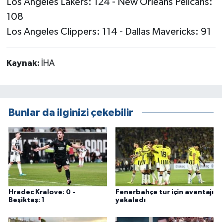
Los Angeles Lakers: 124 - New Orleans Pelicans:
108
Los Angeles Clippers: 114 - Dallas Mavericks: 91
Kaynak:
İHA
Bunlar da ilginizi çekebilir
Hradec Kralove: 0 -
Fenerbahçe tur için avantajı
Beşiktaş: 1
yakaladı