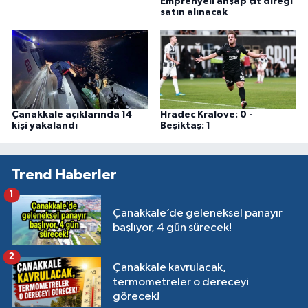
Emprenyeli ahşap çit direği
satın alınacak
Çanakkale açıklarında 14
Hradec Kralove: 0 -
kişi yakalandı
Beşiktaş: 1
Trend Haberler
1
Çanakkale’de geleneksel panayır
başlıyor, 4 gün sürecek!
2
Çanakkale kavrulacak,
termometreler o dereceyi
görecek!