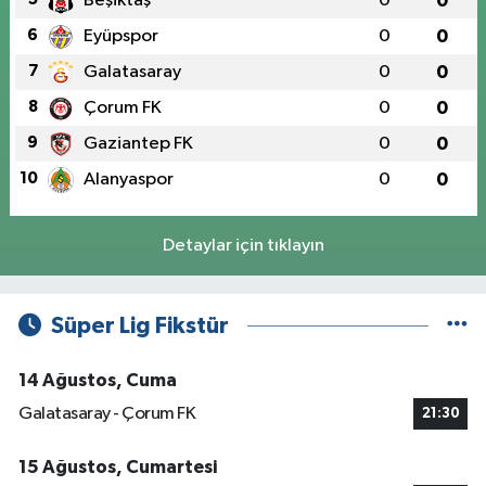
Beşiktaş
0
0
6
Eyüpspor
0
0
7
Galatasaray
0
0
8
Çorum FK
0
0
9
Gaziantep FK
0
0
10
Alanyaspor
0
0
Detaylar için tıklayın
Süper Lig Fikstür
14 Ağustos, Cuma
Galatasaray - Çorum FK
21:30
15 Ağustos, Cumartesi