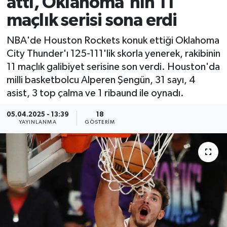
attı, Oklahoma'nın 11
maçlık serisi sona erdi
NBA'de Houston Rockets konuk ettiği Oklahoma
City Thunder'ı 125-111'lik skorla yenerek, rakibinin
11 maçlık galibiyet serisine son verdi. Houston'da
milli basketbolcu Alperen Şengün, 31 sayı, 4
asist, 3 top çalma ve 1 ribaund ile oynadı.
05.04.2025 - 13:39
18
YAYINLANMA
GÖSTERIM