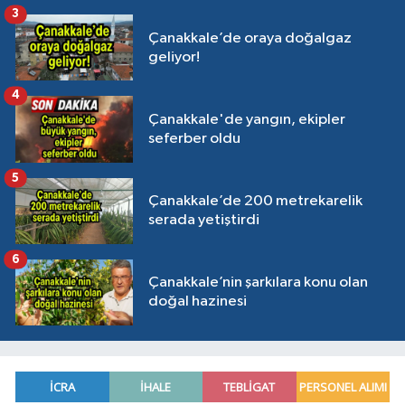
3
Çanakkale’de oraya doğalgaz
geliyor!
4
Çanakkale'de yangın, ekipler
seferber oldu
5
Çanakkale’de 200 metrekarelik
serada yetiştirdi
6
Çanakkale’nin şarkılara konu olan
doğal hazinesi