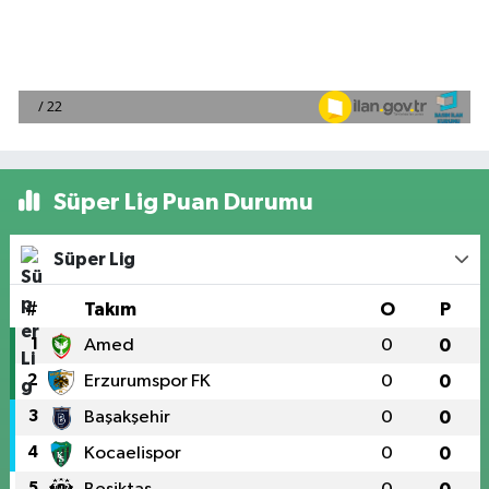
Süper Lig Puan Durumu
Süper Lig
#
Takım
O
P
1
Amed
0
0
2
Erzurumspor FK
0
0
3
Başakşehir
0
0
4
Kocaelispor
0
0
5