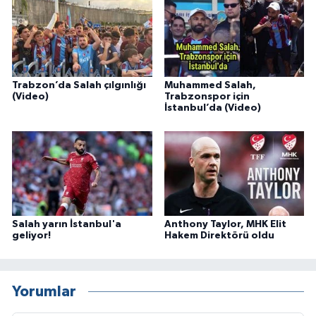
Trabzon’da Salah çılgınlığı
Muhammed Salah,
(Video)
Trabzonspor için
İstanbul’da (Video)
Salah yarın İstanbul'a
Anthony Taylor, MHK Elit
geliyor!
Hakem Direktörü oldu
Yorumlar