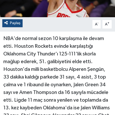
Paylaş
-
+
A
A
NBA'de normal sezon 10 karşılaşma ile devam
etti. Houston Rockets evinde karşılaştığı
Oklahoma City Thunder'ı 125-111'lik skorla
mağlup ederek, 51. galibiyetini elde etti.
Houston'da milli basketbolcu Alperen Şengün,
33 dakika kaldığı parkede 31 sayı, 4 asist, 3 top
çalma ve 1 ribaund ile oynarken, Jalen Green 34
sayı ve Amen Thompson da 16 sayıyla mücadele
etti. Ligde 11 maç sonra yenilen ve toplamda da
13. kez kaybeden Oklahoma'da ise Jalen Williams