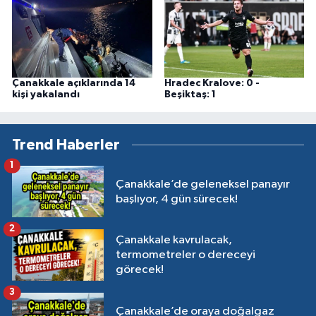
Çanakkale açıklarında 14
Hradec Kralove: 0 -
kişi yakalandı
Beşiktaş: 1
Trend Haberler
1
Çanakkale’de geleneksel panayır
başlıyor, 4 gün sürecek!
2
Çanakkale kavrulacak,
termometreler o dereceyi
görecek!
3
Çanakkale’de oraya doğalgaz