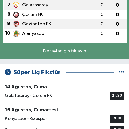
7
Galatasaray
0
0
8
Çorum FK
0
0
9
Gaziantep FK
0
0
10
Alanyaspor
0
0
Detaylar için tıklayın
Süper Lig Fikstür
14 Ağustos, Cuma
Galatasaray - Çorum FK
21:30
15 Ağustos, Cumartesi
Konyaspor - Rizespor
19:00