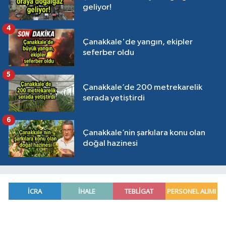
geliyor!
4
Çanakkale'de yangın, ekipler
seferber oldu
5
Çanakkale’de 200 metrekarelik
serada yetiştirdi
6
Çanakkale’nin şarkılara konu olan
doğal hazinesi