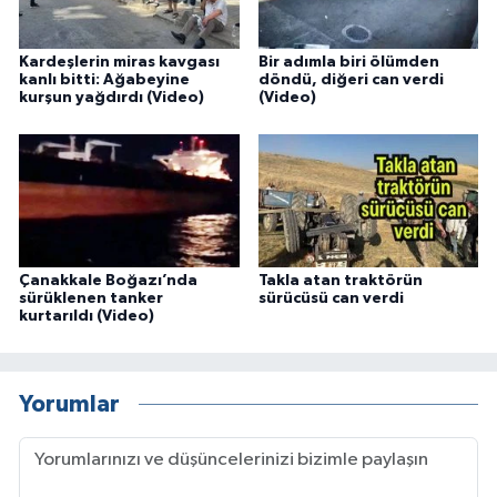
Kardeşlerin miras kavgası
Bir adımla biri ölümden
kanlı bitti: Ağabeyine
döndü, diğeri can verdi
kurşun yağdırdı (Video)
(Video)
Çanakkale Boğazı’nda
Takla atan traktörün
sürüklenen tanker
sürücüsü can verdi
kurtarıldı (Video)
Yorumlar