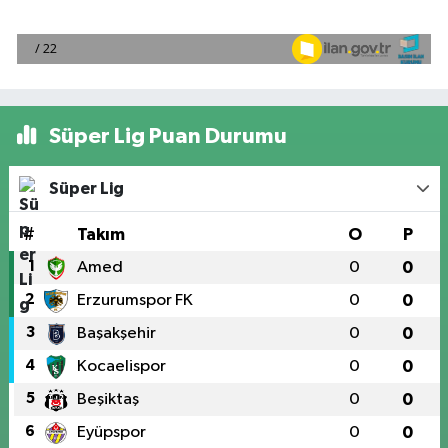
Süper Lig Puan Durumu
Süper Lig
#
Takım
O
P
1
Amed
0
0
2
Erzurumspor FK
0
0
3
Başakşehir
0
0
4
Kocaelispor
0
0
5
Beşiktaş
0
0
6
Eyüpspor
0
0