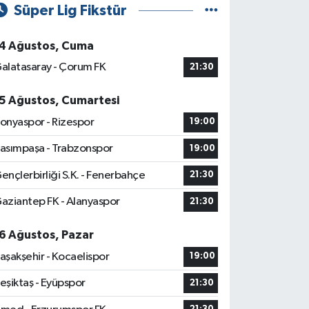
Süper Lig Fikstür
4 Ağustos, Cuma
alatasaray - Çorum FK
21:30
5 Ağustos, Cumartesi
onyaspor - Rizespor
19:00
asımpaşa - Trabzonspor
19:00
ençlerbirliği S.K. - Fenerbahçe
21:30
aziantep FK - Alanyaspor
21:30
6 Ağustos, Pazar
aşakşehir - Kocaelispor
19:00
eşiktaş - Eyüpspor
21:30