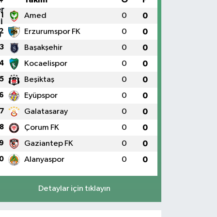
1
Amed
0
0
2
Erzurumspor FK
0
0
3
Başakşehir
0
0
4
Kocaelispor
0
0
5
Beşiktaş
0
0
6
Eyüpspor
0
0
7
Galatasaray
0
0
8
Çorum FK
0
0
9
Gaziantep FK
0
0
0
Alanyaspor
0
0
Detaylar için tıklayın