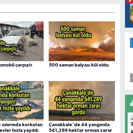
6
omobil çarpıştı
500 saman balyası kül oldu
 sınırında korkutan
Çanakkale'de 44 yangında
evler hızla yayıldı
541,289 hektar orman zarar