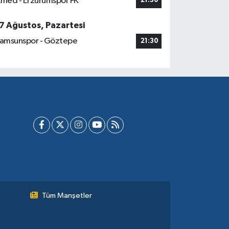
med - Erzurumspor FK
21:30
7 Ağustos, Pazartesi
amsunspor - Göztepe
21:30
Tüm Manşetler