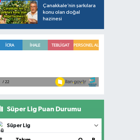
Çanakkale’nin şarkılara
konu olan doğal
hazinesi
Süper Lig Puan Durumu
Süper Lig
#
Takım
O
P