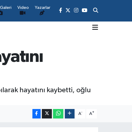
Galeri
Video
Yazarlar
yatını
)
ılarak hayatını kaybetti, oğlu
-
+
A
A