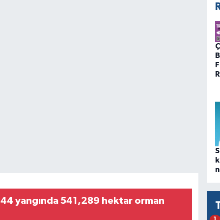
R
Ç
B
F
R
S
k
n
 44 yangında 541,289 hektar orman
1