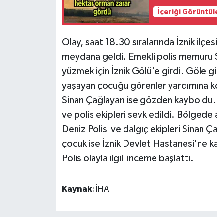
İçeriği Görüntül
Olay, saat 18.30 sıralarında İznik ilçes
meydana geldi. Emekli polis memuru Si
yüzmek için İznik Gölü'e girdi. Göle gir
yaşayan çocuğu görenler yardımına koş
Sinan Çağlayan ise gözden kayboldu. 
ve polis ekipleri sevk edildi. Bölged
Deniz Polisi ve dalgıç ekipleri Sinan Ç
çocuk ise İznik Devlet Hastanesi'ne kald
Polis olayla ilgili inceme başlattı.
Kaynak:
İHA