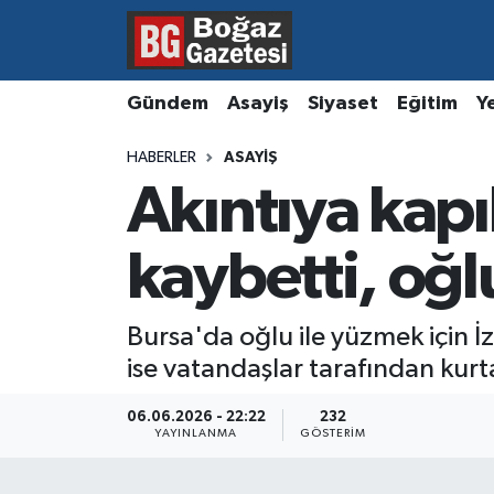
Asayiş
Hava Durumu
Gündem
Asayiş
Siyaset
Eğitim
Y
Eğitim
Trafik Durumu
HABERLER
ASAYIŞ
Akıntıya kapı
Ekonomi
Süper Lig Puan Durumu ve Fikstür
Gündem
Tüm Manşetler
kaybetti, oğlu
Kültür ve Sanat
Son Dakika Haberleri
Bursa'da oğlu ile yüzmek için İz
ise vatandaşlar tarafından kurta
Magazin
Haber Arşivi
06.06.2026 - 22:22
232
Resmi İlanlar
YAYINLANMA
GÖSTERIM
Sağlık