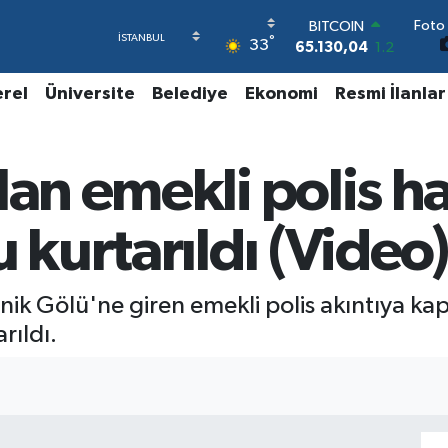
Foto 
BITCOIN
°
33
65.130,04
1.2
DOLAR
47,7069
0.17
erel
Üniversite
Belediye
Ekonomi
Resmi İlanlar
EURO
55,0265
0.01
STERLİN
lan emekli polis ha
64,1897
0.02
GRAM ALTIN
6618.49
2.12
 kurtarıldı (Video
BİST100
13.887
64
nik Gölü'ne giren emekli polis akıntıya kap
rıldı.