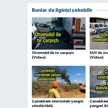
Bunlar da ilginizi çekebilir
Otomobil ile tır çarpıştı
SUV ile ot
(Video)
(Video)
Çanakkale sınırındaki yangın
Çanakkale
söndürüldü
yangın! Al