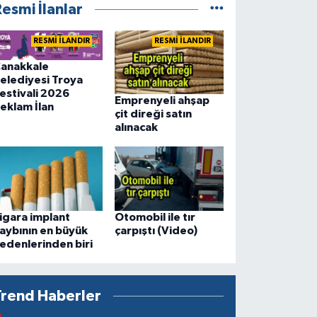
esmi İlanlar
RESMİ İLANDIR
RESMİ İLANDIR
anakkale
elediyesi Troya
estivali 2026
Emprenyeli ahşap
eklam İlan
çit direği satın
alınacak
igara implant
Otomobil ile tır
aybının en büyük
çarpıştı (Video)
edenlerinden biri
Trend Haberler