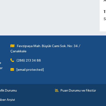
A
1
S
Fevzipaşa Mah. Büyük Cami Sok. No: 34 /
Çanakkale
(286) 213 34 88
e
er
[email protected]
afik Durumu
Puan Durumu ve Fikstür
ber Arşivi