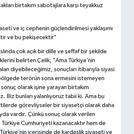
cakları birtakım sabotajlara karşı teyakkuz
yaseti ve iç cephenin güçlendirilmesi yaklaşımı
ır ve bu pekişecektir"
lında çok açık bir dille ve şeffaf bir şekilde
iklerini belirten Çelik, "Ama Türkiye’nin
an diyebileceğimiz, sonuçları itibarıyla siyasi
bölgede terörün sona ermesini istemeyen
n sonuç olarak işine yarayan birtakım
z. Biz bunları yalanlıyoruz tabii ki. Ama bu
tilerde görevliyseler bir siyasetçi olarak daha
ayda vardır. Çünkü sonuç olarak verilen
m Türkiye Cumhuriyeti kazanacaktır hem de
ürkiye’nin içerisinde de kardeşlik siyaseti ve