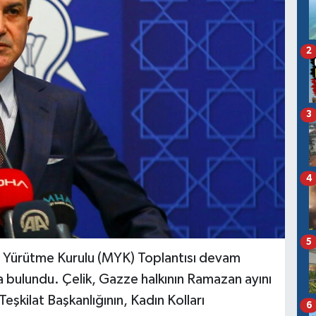
2
3
4
5
 Yürütme Kurulu (MYK) Toplantısı devam
 bulundu. Çelik, Gazze halkının Ramazan ayını
Teşkilat Başkanlığının, Kadın Kolları
6