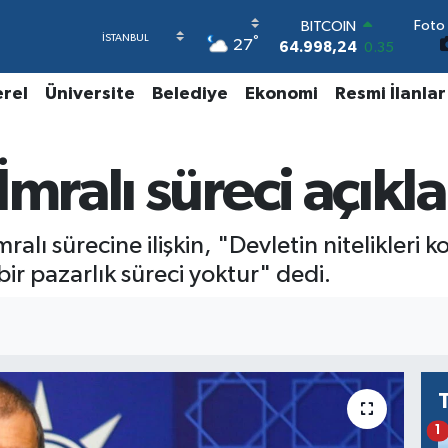
BITCOIN
Foto 
64.998,24
0.35
°
27
DOLAR
47,7436
0.18
erel
Üniversite
Belediye
Ekonomi
Resmi İlanlar
EURO
55,2510
0.32
STERLİN
64,4811
0.38
İmralı süreci açıkl
GRAM ALTIN
6660.55
0.03
BİST100
alı sürecine ilişkin, "Devletin nitelikleri 
13.779
-14
r pazarlık süreci yoktur" dedi.
1