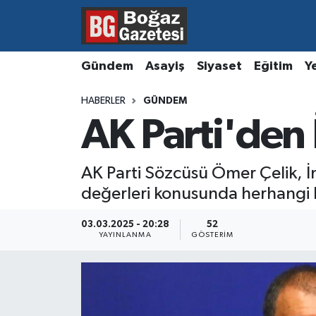
Asayiş
Hava Durumu
Gündem
Asayiş
Siyaset
Eğitim
Y
Eğitim
Trafik Durumu
HABERLER
GÜNDEM
AK Parti'den 
Ekonomi
Süper Lig Puan Durumu ve Fikstür
Gündem
Tüm Manşetler
AK Parti Sözcüsü Ömer Çelik, İmr
değerleri konusunda herhangi bi
Kültür ve Sanat
Son Dakika Haberleri
03.03.2025 - 20:28
52
Magazin
Haber Arşivi
YAYINLANMA
GÖSTERIM
Resmi İlanlar
Sağlık