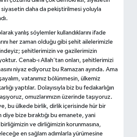
nların çözümü daha çok demokrasi, siyasetin
 siyasetin daha da pekiştirilmesi yoluyla
ndı.
larak yanlış söylemler kullandıklarını ifade
ını her zaman olduğu gibi şehit ailelerimizle
indeyiz; şehitlerimizin ve gazilerimizin
yoktur. Cenab-ı Allah’tan onları, şehitlerimizi
masını niyaz ediyoruz bu Ramazan ayında. Ama
aşayalım, vatanımız bölünmesin, ülkemiz
karlığı yaptılar. Dolayısıyla biz bu fedakarlığın
taşıyoruz, omuzlarımızın üzerinde taşıyoruz.
 bu ülkede birlik, dirlik içerisinde hür bir
m diye bize bıraktığı bu emanete, yani
birliğimizin ve dirliğimizin korunmasına,
 geleceğe en sağlam adımlarla yürümesine