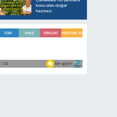
Çanakkale’nin şarkılara
konu olan doğal
hazinesi