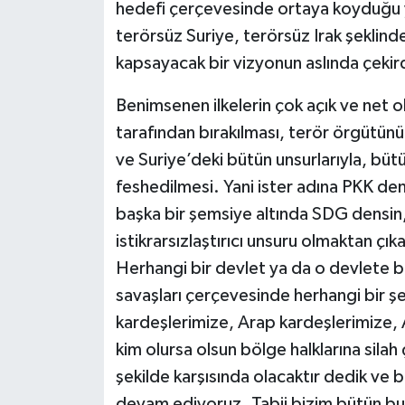
hedefi çerçevesinde ortaya koyduğu y
terörsüz Suriye, terörsüz Irak şeklind
kapsayacak bir vizyonun aslında çekir
Benimsenen ilkelerin çok açık ve net o
tarafından bırakılması, terör örgütünü
ve Suriye’deki bütün unsurlarıyla, bütü
feshedilmesi. Yani ister adına PKK den
başka bir şemsiye altında SDG densin, 
istikrarsızlaştırıcı unsuru olmaktan çı
Herhangi bir devlet ya da o devlete bağ
savaşları çerçevesinde herhangi bir ş
kardeşlerimize, Arap kardeşlerimize, A
kim olursa olsun bölge halklarına sila
şekilde karşısında olacaktır dedik ve
devam ediyoruz. Tabii bizim bütün bu s