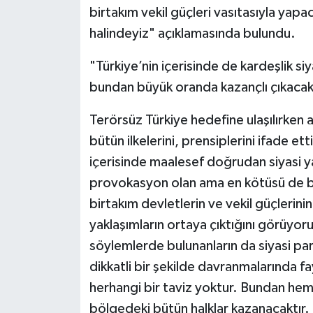
birtakım vekil güçleri vasıtasıyla yapa
halindeyiz" açıklamasında bulundu.
"Türkiye’nin içerisinde de kardeşlik si
bundan büyük oranda kazançlı çıkacakt
Terörsüz Türkiye hedefine ulaşılırken as
bütün ilkelerini, prensiplerini ifade ett
içerisinde maalesef doğrudan siyasi yal
provokasyon olan ama en kötüsü de 
birtakım devletlerin ve vekil güçlerini
yaklaşımların ortaya çıktığını görüyoru
söylemlerde bulunanların da siyasi par
dikkatli bir şekilde davranmalarında f
herhangi bir taviz yoktur. Bundan he
bölgedeki bütün halklar kazanacaktır. T