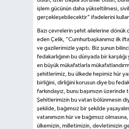
olsun, ister başka sorunlar olsun, bu
işlem gücünün daha yükseltilmesi, sivil
gerçekleşebilecektir" ifadelerini kulla
Bazı çevrelerin şehit ailelerine dönük o
eden Çelik, "Cumhurbaşkanımız ilk iftar
ve gazilerimizle yaptı. Biz şunun bilinc
fedakarlığının bu dünyada bir karşılığı 
en büyük mükafatlarla mükafatlandır
şehitlerimiz, bu ülkede hepimiz hür y
birliğini, dirliğini korusun diye bu feda
farkındayız, bunu başımızın üzerinde 
Şehitlerimizin bu vatan bölünmesin diye,
şekilde, bağımsız bir şekilde yaşayalı
vatanımızın hür ve bağımsız olmasına, 
ülkemizin, milletimizin, devletimizin