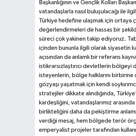
Başkanlığının ve Gençlik Kolları Başkan
vatandaşlarla nasıl buluşulacağı ile ilgi
Türkiye hedefine ulaşmak için ortaya çık
değerlendirmeleri de hassas bir şekild
süreci çok yakinen takip ediyoruz. Tab
içinden bununla ilgili olarak siyasetin 
açısından da anlamlı bir referans kayn
istikrarsızlaştırıcı devletlerin bölge
isteyenlerin, bölge halklarını birbirin
gözyaşı yaşatmak için kendi soykırımcı
stratejiler dikkate alındığında, Türkiy
kardeşliğini, vatandaşlarımız arasında
birlikteliğini daha da pekiştirme anlam
verdiği mesaj, hem bölgede terör örgüt
emperyalist projeler tarafından kullan