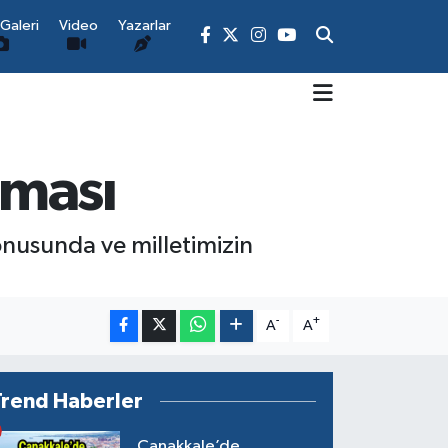
Galeri
Video
Yazarlar
aması
konusunda ve milletimizin
-
+
A
A
Trend Haberler
Çanakkale’de