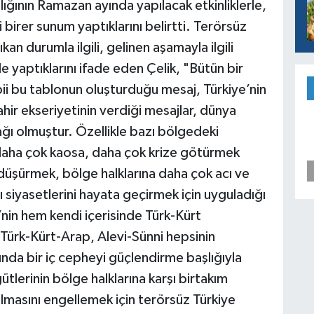
lığının Ramazan ayında yapılacak etkinliklerle,
li birer sunum yaptıklarını belirtti. Terörsüz
an durumla ilgili, gelinen aşamayla ilgili
e yaptıklarını ifade eden Çelik, "Bütün bir
ii bu tablonun oluşturduğu mesaj, Türkiye’nin
kahir ekseriyetinin verdiği mesajlar, dünya
ağı olmuştur. Özellikle bazı bölgedeki
yi daha çok kaosa, daha çok krize götürmek
e düşürmek, bölge halklarına daha çok acı ve
 siyasetlerini hayata geçirmek için uyguladığı
e’nin hem kendi içerisinde Türk-Kürt
 Türk-Kürt-Arap, Alevi-Sünni hepsinin
ında bir iç cepheyi güçlendirme başlığıyla
lerinin bölge halklarına karşı birtakım
ılmasını engellemek için terörsüz Türkiye