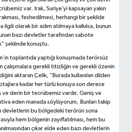
crübemiz var. Irak, Suriye’yi kapsayan yakın
rakması, feshedilmesi, herhangi bir şekilde
a ilgili olarak bir adım atılmaya kalkılsa, bunun
ulunan bazı devletler tarafından sabote
k" şeklinde konuştu.
’ın toplantıda yaptığı konuşmada terörsüz
 çalışmalara gerekli titizliğin ve gerekli özenin
diğini aktaran Çelik, "Burada kullanılan dilden
botajlara kadar her türlü konuya son derece
 ve derin bir tecrübemiz vardır. Geniş ve
 ihtiva eden manada söylüyorum. Bunları takip
zı devletlerin bu bölgedeki terörün sona
tasıyla hem bölgenin zayıflatılması, hem bu
lanılmasından çıkar elde eden bazı devletlerin