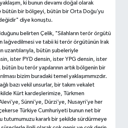
aklaşım, ki bunun devamı doğal olarak
e bütün bir bölgeyi, bütün bir Orta Doğu’yu
değidir" diye konuştu.
lduğunu belirten Çelik, "Silahların terör örgütü
n lağvedilmesi ve tabii ki terör örgütünün Irak
n uzantılarıyla, bütün şubeleriyle
sin, ister PYD densin, ister YPG densin, ister
bütün bu terör yapılarının artık bölgenin bir
karılması bizim buradaki temel yaklaşımımızdır.
lı bazı vekil unsurlar, bir takım vekalet
ekilde Kürt kardeşlerimize, Türkmen
levi’ye, Sünni’ye, Dürzi’ye, Nusayri’ye her
h çekerse Türkiye Cumhuriyeti bunun net bir
 bu tutumumuzu kararlı bir şekilde sürdürmeye
üreçlerle ilgili olarak çok geniş ve çok derin