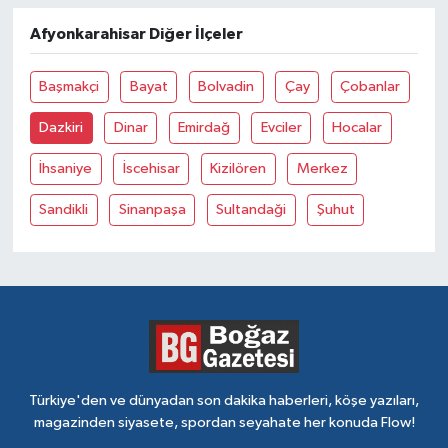
Afyonkarahisar Diğer İlçeler
Başmakçi
Bayat
Bolvadin
Çay
Çobanlar
Dazkiri
Dinar
Emirdağ
Evciler
Hocalar
İhsaniye
İscehisar
Kizilören
Merkez
Sandikli
Sinanpaşa
Sultandaği
Şuhut
Türkiye'den ve dünyadan son dakika haberleri, köşe yazıları,
magazinden siyasete, spordan seyahate her konuda Flow!