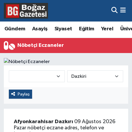
Asayiş
Hava Durumu
Gündem
Asayiş
Siyaset
Eğitim
Yerel
Üniv
Eğitim
Trafik Durumu
Nöbetçi Eczaneler
Ekonomi
Süper Lig Puan Durumu ve Fikstür
Gündem
Tüm Manşetler
Kültür ve Sanat
Son Dakika Haberleri
Paylaş
Magazin
Haber Arşivi
Resmi İlanlar
Afyonkarahisar
Dazkırı
09 Ağustos 2026
Sağlık
Pazar nöbetçi eczane adres, telefon ve