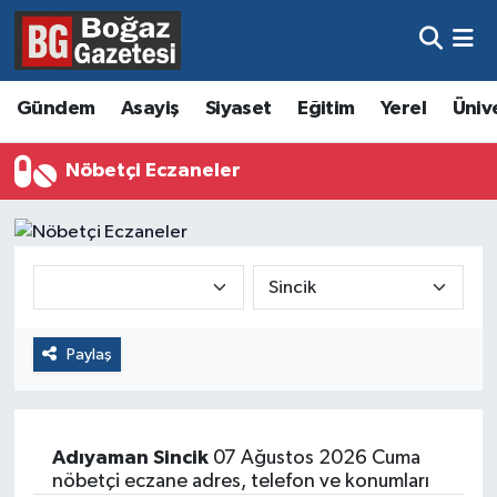
Asayiş
Hava Durumu
Gündem
Asayiş
Siyaset
Eğitim
Yerel
Üniv
Eğitim
Trafik Durumu
Nöbetçi Eczaneler
Ekonomi
Süper Lig Puan Durumu ve Fikstür
Gündem
Tüm Manşetler
Kültür ve Sanat
Son Dakika Haberleri
Paylaş
Magazin
Haber Arşivi
Resmi İlanlar
Adıyaman
Sincik
07 Ağustos 2026 Cuma
Sağlık
nöbetçi eczane adres, telefon ve konumları