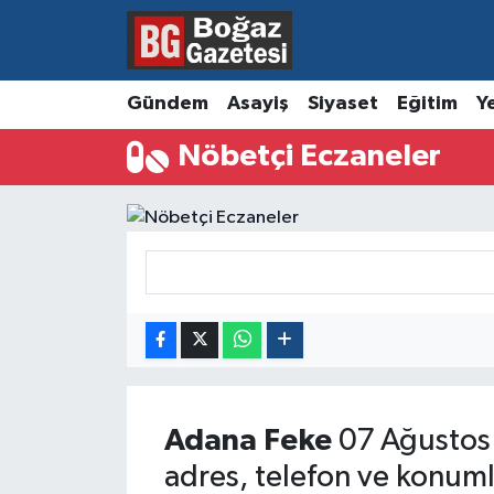
Asayiş
Hava Durumu
Gündem
Asayiş
Siyaset
Eğitim
Y
Eğitim
Trafik Durumu
Nöbetçi Eczaneler
Ekonomi
Süper Lig Puan Durumu ve Fikstür
Gündem
Tüm Manşetler
Kültür ve Sanat
Son Dakika Haberleri
Magazin
Haber Arşivi
Resmi İlanlar
Adana
Feke
07 Ağustos
adres, telefon ve konuml
Sağlık