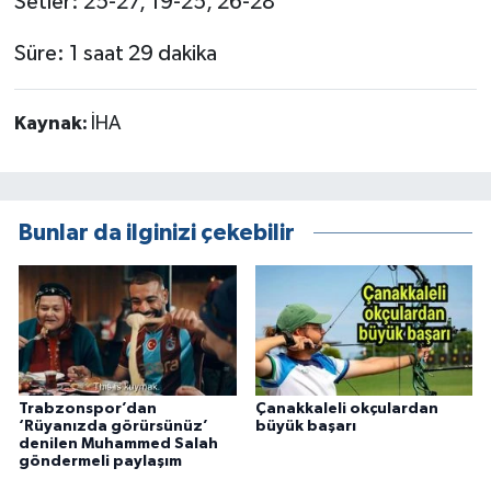
Setler: 25-27, 19-25, 26-28
Süre: 1 saat 29 dakika
Kaynak:
İHA
Bunlar da ilginizi çekebilir
Trabzonspor’dan
Çanakkaleli okçulardan
‘Rüyanızda görürsünüz’
büyük başarı
denilen Muhammed Salah
göndermeli paylaşım