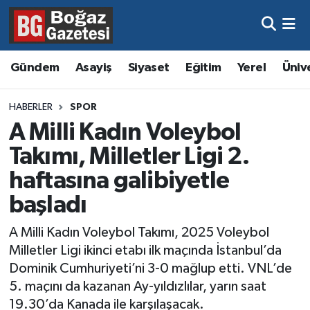
Asayiş
Hava Durumu
Gündem
Asayiş
Siyaset
Eğitim
Yerel
Üniv
Eğitim
Trafik Durumu
HABERLER
SPOR
Ekonomi
Süper Lig Puan Durumu ve Fikstür
A Milli Kadın Voleybol
Takımı, Milletler Ligi 2.
Gündem
Tüm Manşetler
haftasına galibiyetle
Kültür ve Sanat
Son Dakika Haberleri
başladı
Magazin
Haber Arşivi
A Milli Kadın Voleybol Takımı, 2025 Voleybol
Milletler Ligi ikinci etabı ilk maçında İstanbul’da
Resmi İlanlar
Dominik Cumhuriyeti’ni 3-0 mağlup etti. VNL’de
5. maçını da kazanan Ay-yıldızlılar, yarın saat
Sağlık
19.30’da Kanada ile karşılaşacak.