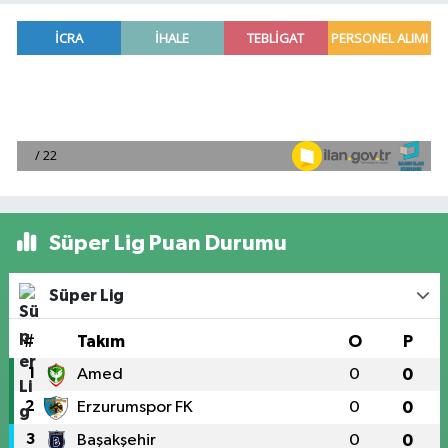
Süper Lig Puan Durumu
Süper Lig
#
Takım
O
P
1
Amed
0
0
2
Erzurumspor FK
0
0
3
Başakşehir
0
0