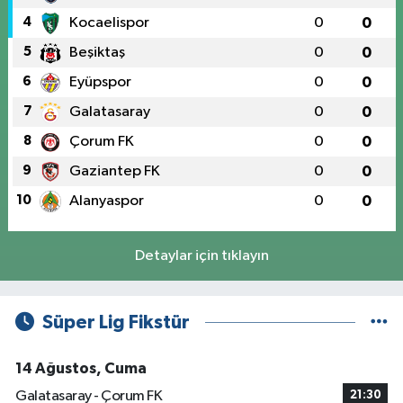
4
Kocaelispor
0
0
5
Beşiktaş
0
0
6
Eyüpspor
0
0
7
Galatasaray
0
0
8
Çorum FK
0
0
9
Gaziantep FK
0
0
10
Alanyaspor
0
0
Detaylar için tıklayın
Süper Lig Fikstür
14 Ağustos, Cuma
Galatasaray - Çorum FK
21:30