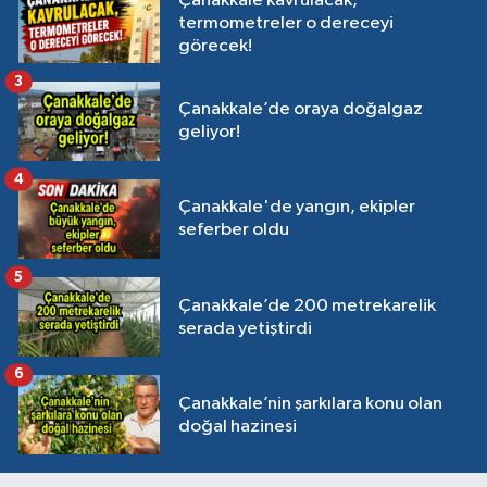
Çanakkale kavrulacak,
termometreler o dereceyi
görecek!
3
Çanakkale’de oraya doğalgaz
geliyor!
4
Çanakkale'de yangın, ekipler
seferber oldu
5
Çanakkale’de 200 metrekarelik
serada yetiştirdi
6
Çanakkale’nin şarkılara konu olan
doğal hazinesi