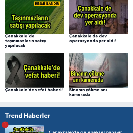
RESMİ İLANDIR
Çanakkale'de
Çanakkale de dev
taşınmazların satışı
operasyonda yer aldı!
yapılacak
Çanakkale’de vefat haberi!
Binanın çökme anı
kamerada
Trend Haberler
1
Çanakkale’de geleneksel panayır