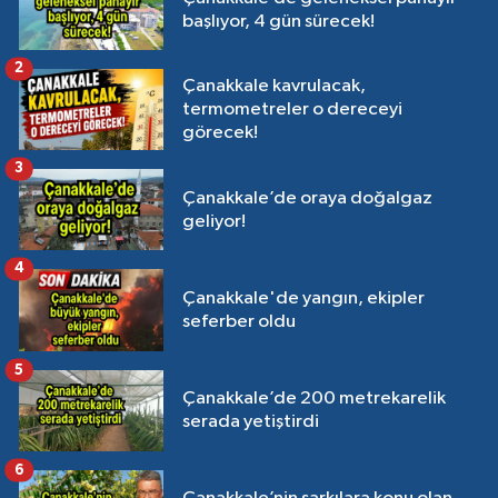
başlıyor, 4 gün sürecek!
2
Çanakkale kavrulacak,
termometreler o dereceyi
görecek!
3
Çanakkale’de oraya doğalgaz
geliyor!
4
Çanakkale'de yangın, ekipler
seferber oldu
5
Çanakkale’de 200 metrekarelik
serada yetiştirdi
6