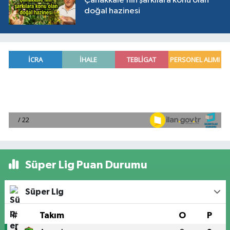
Çanakkale’nin şarkılara konu olan
doğal hazinesi
Süper Lig Puan Durumu
Süper Lig
#
Takım
O
P