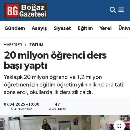
Asayiş
Hava Durumu
Gündem
Asayiş
Siyaset
Eğitim
Yerel
Üniv
Eğitim
Trafik Durumu
HABERLER
EĞITIM
Ekonomi
Süper Lig Puan Durumu ve Fikstür
20 milyon öğrenci ders
başı yaptı
Gündem
Tüm Manşetler
Yaklaşık 20 milyon öğrenci ve 1,2 milyon
Kültür ve Sanat
Son Dakika Haberleri
öğretmen için eğitim öğretim yılının ikinci ara tatili
sona erdi, okullarda ilk ders zili çaldı.
Magazin
Haber Arşivi
07.04.2025 - 10:00
47
YAYINLANMA
GÖSTERIM
Resmi İlanlar
Sağlık