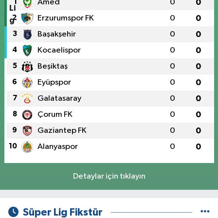
1
Amed
0
0
2
Erzurumspor FK
0
0
3
Başakşehir
0
0
4
Kocaelispor
0
0
5
Beşiktaş
0
0
6
Eyüpspor
0
0
7
Galatasaray
0
0
8
Çorum FK
0
0
9
Gaziantep FK
0
0
10
Alanyaspor
0
0
Detaylar için tıklayın
Süper Lig Fikstür