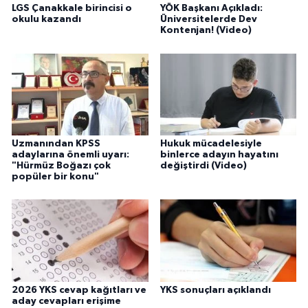
LGS Çanakkale birincisi o
YÖK Başkanı Açıkladı:
okulu kazandı
Üniversitelerde Dev
Kontenjan! (Video)
Uzmanından KPSS
Hukuk mücadelesiyle
adaylarına önemli uyarı:
binlerce adayın hayatını
"Hürmüz Boğazı çok
değiştirdi (Video)
popüler bir konu"
2026 YKS cevap kağıtları ve
YKS sonuçları açıklandı
aday cevapları erişime