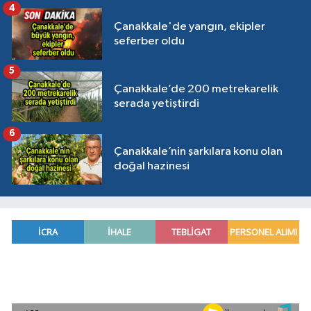
4
Çanakkale'de yangın, ekipler
seferber oldu
5
Çanakkale’de 200 metrekarelik
serada yetiştirdi
6
Çanakkale’nin şarkılara konu olan
doğal hazinesi