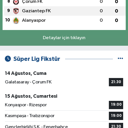
8
Çorum FK
0
0
9
Gaziantep FK
0
0
10
Alanyaspor
0
0
Detaylar için tıklayın
Süper Lig Fikstür
14 Ağustos, Cuma
Galatasaray - Çorum FK
21:30
15 Ağustos, Cumartesi
Konyaspor - Rizespor
19:00
Kasımpaşa - Trabzonspor
19:00
Gençlerbirliği S.K. - Fenerbahçe
21:30