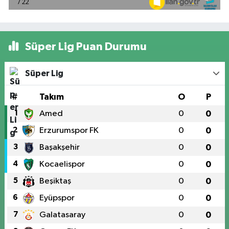
Süper Lig Puan Durumu
Süper Lig
#
Takım
O
P
1
Amed
0
0
2
Erzurumspor FK
0
0
3
Başakşehir
0
0
4
Kocaelispor
0
0
5
Beşiktaş
0
0
6
Eyüpspor
0
0
7
Galatasaray
0
0