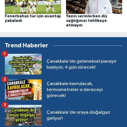
Fenerbahçe tur için avantajı
Yazın serinlerken diş
yakaladı
sağlığınızı tehlikeye
atmayın
Trend Haberler
1
Çanakkale’de geleneksel panayır
başlıyor, 4 gün sürecek!
2
Çanakkale kavrulacak,
termometreler o dereceyi
görecek!
3
Çanakkale’de oraya doğalgaz
geliyor!