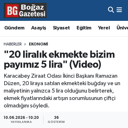
Asayiş
Hava Durumu
Gündem
Asayiş
Siyaset
Eğitim
Yerel
Üniv
Eğitim
Trafik Durumu
HABERLER
EKONOMI
Ekonomi
Süper Lig Puan Durumu ve Fikstür
"20 liralık ekmekte bizim
payımız 5 lira" (Video)
Gündem
Tüm Manşetler
Karacabey Ziraat Odası İkinci Başkanı Ramazan
Kültür ve Sanat
Son Dakika Haberleri
Düzen, 20 liraya satılan ekmekteki buğday ve un
maliyetinin yalnızca 5 lira olduğunu belirterek,
Magazin
Haber Arşivi
ekmek fiyatlarındaki artışın sorumlusunun çiftçi
olmadığını söyledi.
Resmi İlanlar
10.06.2026 - 10:20
36
YAYINLANMA
GÖSTERIM
Sağlık