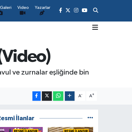
Galeri
Video
Yazarlar
(Video)
vul ve zurnalar eşliğinde bin
-
+
A
A
esmi İlanlar
RESMİ İLANDIR
RESMİ İLANDIR