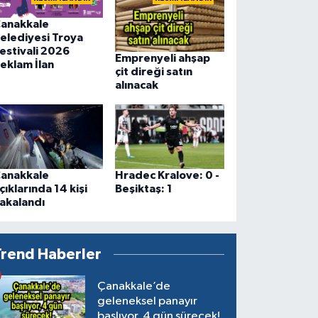
anakkale
elediyesi Troya
estivali 2026
Emprenyeli ahşap
eklam İlan
çit direği satın
alınacak
anakkale
Hradec Kralove: 0 -
çıklarında 14 kişi
Beşiktaş: 1
akalandı
Trend Haberler
Çanakkale’de
geleneksel panayır
başlıyor, 4 gün sürecek!