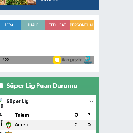
hazinesi
Süper Lig Puan Durumu
Süper Lig
#
Takım
O
P
1
Amed
0
0