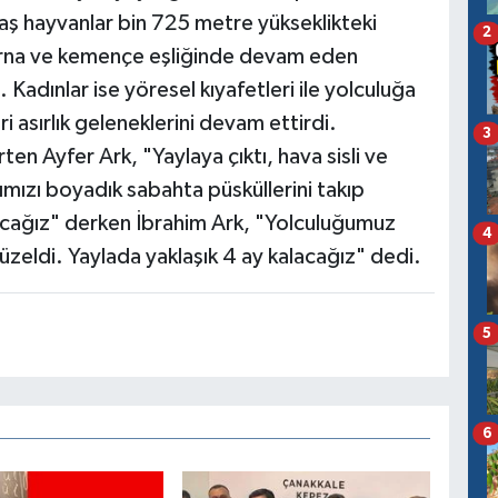
aş hayvanlar bin 725 metre yükseklikteki
2
 zurna ve kemençe eşliğinde devam eden
 Kadınlar ise yöresel kıyafetleri ile yolculuğa
ri asırlık geleneklerini devam ettirdi.
3
rten Ayfer Ark, "Yaylaya çıktı, hava sisli ve
ızı boyadık sabahta püsküllerini takıp
lacağız" derken İbrahim Ark, "Yolculuğumuz
4
eldi. Yaylada yaklaşık 4 ay kalacağız" dedi.
5
6