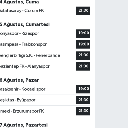
4 Ağustos, Cuma
alatasaray - Çorum FK
21:30
5 Ağustos, Cumartesi
onyaspor - Rizespor
19:00
asımpaşa - Trabzonspor
19:00
ençlerbirliği S.K. - Fenerbahçe
21:30
aziantep FK - Alanyaspor
21:30
6 Ağustos, Pazar
aşakşehir - Kocaelispor
19:00
eşiktaş - Eyüpspor
21:30
med - Erzurumspor FK
21:30
7 Ağustos, Pazartesi