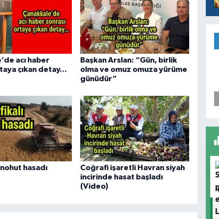
’de acı haber
Başkan Arslan: “Gün, birlik
taya çıkan detay...
olma ve omuz omuza yürüme
günüdür”
ı nohut hasadı
Coğrafi işaretli Havran siyah
incirinde hasat başladı
(Video)