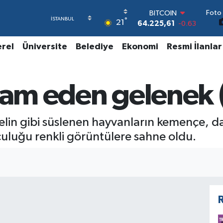
Foto 
BITCOIN
°
21
64.225,61
-0.63
DOLAR
47,7143
0.16
erel
Üniversite
Belediye
Ekonomi
Resmi İlanlar
EURO
55,0317
-0.02
STERLİN
evam eden gelenek 
64,2463
0.07
GRAM ALTIN
6510.40
0.45
BİST100
elin gibi süslenen hayvanların kemençe, da
13.799
70
culuğu renkli görüntülere sahne oldu.
R