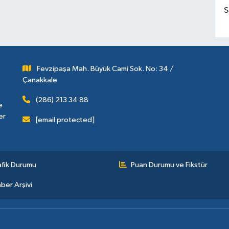
S
Fevzipaşa Mah. Büyük Cami Sok. No: 34 /
Çanakkale
(286) 213 34 88
e
er
[email protected]
afik Durumu
Puan Durumu ve Fikstür
ber Arşivi