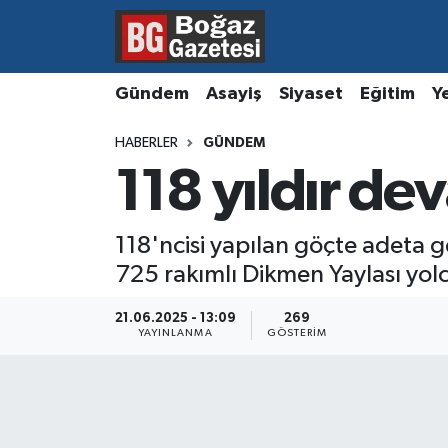
Asayiş
Hava Durumu
Gündem
Asayiş
Siyaset
Eğitim
Y
Eğitim
Trafik Durumu
HABERLER
GÜNDEM
118 yıldır d
Ekonomi
Süper Lig Puan Durumu ve Fikstür
Gündem
Tüm Manşetler
118'ncisi yapılan göçte adeta g
725 rakımlı Dikmen Yaylası yol
Kültür ve Sanat
Son Dakika Haberleri
21.06.2025 - 13:09
269
Magazin
Haber Arşivi
YAYINLANMA
GÖSTERIM
Resmi İlanlar
Sağlık