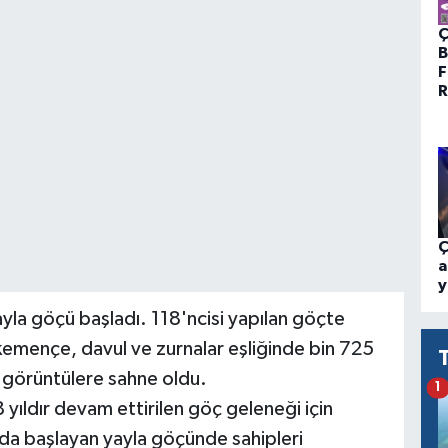
Ç
B
F
R
Ç
a
y
ayla göçü başladı. 118'ncisi yapılan göçte
 kemençe, davul ve zurnalar eşliğinde bin 725
i görüntülere sahne oldu.
1
yıldır devam ettirilen göç geleneği için
ında başlayan yayla göçünde sahipleri