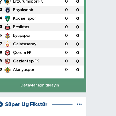
2
Erzurumspor FK
0
0
3
Başakşehir
0
0
4
Kocaelispor
0
0
5
Beşiktaş
0
0
6
Eyüpspor
0
0
7
Galatasaray
0
0
8
Çorum FK
0
0
9
Gaziantep FK
0
0
0
Alanyaspor
0
0
Detaylar için tıklayın
Süper Lig Fikstür