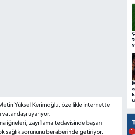
Ç
t
y
M
a
k
u
etin Yüksel Kerimoğlu, özellikle internette
ı vatandaşı uyarıyor.
ma iğneleri, zayıflama tedavisinde başarı
çok sağlık sorununu beraberinde getiriyor.
1