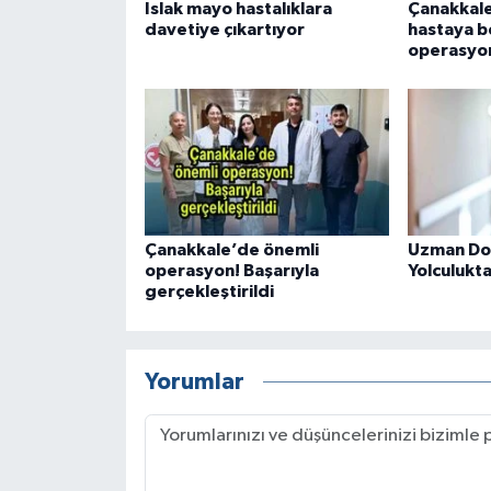
Islak mayo hastalıklara
Çanakkale
davetiye çıkartıyor
hastaya b
operasyo
Çanakkale’de önemli
Uzman Dok
operasyon! Başarıyla
Yolculukta 
gerçekleştirildi
Yorumlar