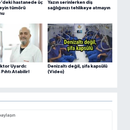
’deki hastanede üç
Yazın serinlerken diş
eyin tümörü
sağlığınızı tehlikeye atmayın
nu
tor Uyardı:
Denizaltı değil, şifa kapsülü
Pıhtı Atabilir!
(Video)