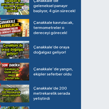
Çanakkale’de
geleneksel panayır
başlıyor, 4 gün sürecek!
Çanakkale kavrulacak,
termometreler o
dereceyi görecek!
Çanakkale’de oraya
doğalgaz geliyor!
Çanakkale'de yangın,
ekipler seferber oldu
Çanakkale’de 200
metrekarelik serada
yetiştirdi