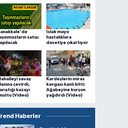
RESMİ İLANDIR
anakkale'de
Islak mayo
aşınmazların satışı
hastalıklara
apılacak
davetiye çıkartıyor
ahalleyi savaş
Kardeşlerin miras
lanına çevirdi,
kavgası kanlı bitti:
arıştığı kazayı
Ağabeyine kurşun
nuttu (Video)
yağdırdı (Video)
Trend Haberler