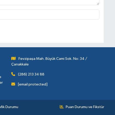
Fevzipaşa Mah. Büyük Cami Sok. No: 34 /
Çanakkale
(286) 213 34 88
e
er
[email protected]
afik Durumu
Puan Durumu ve Fikstür