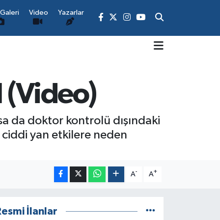
Galeri
Video
Yazarlar
 (Video)
sa da doktor kontrolü dışındaki
i ciddi yan etkilere neden
-
+
A
A
esmi İlanlar