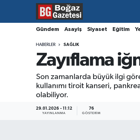
Asayiş
Hava Durumu
Gündem
Asayiş
Siyaset
Eğitim
Y
Eğitim
Trafik Durumu
HABERLER
SAĞLIK
Zayıflama iğ
Ekonomi
Süper Lig Puan Durumu ve Fikstür
Gündem
Tüm Manşetler
Son zamanlarda büyük ilgi gören
kullanımı tiroit kanseri, pankre
Kültür ve Sanat
Son Dakika Haberleri
olabiliyor.
Magazin
Haber Arşivi
29.01.2026 - 11:12
76
YAYINLANMA
GÖSTERIM
Resmi İlanlar
Sağlık