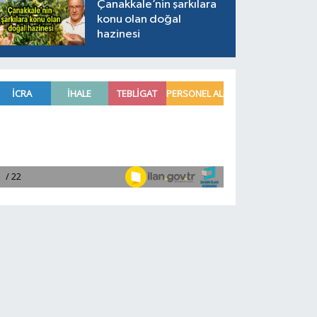
Çanakkale’nin şarkılara
konu olan doğal
hazinesi