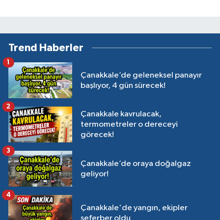
Trend Haberler
1
Çanakkale’de geleneksel panayır
başlıyor, 4 gün sürecek!
2
Çanakkale kavrulacak,
termometreler o dereceyi
görecek!
3
Çanakkale’de oraya doğalgaz
geliyor!
4
Çanakkale'de yangın, ekipler
seferber oldu