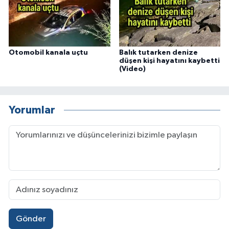
Otomobil kanala uçtu
Balık tutarken denize
düşen kişi hayatını kaybetti
(Video)
Yorumlar
Gönder