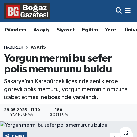
Asayiş
Hava Durumu
Gündem
Asayiş
Siyaset
Eğitim
Yerel
Üniv
Eğitim
Trafik Durumu
HABERLER
ASAYIŞ
Ekonomi
Süper Lig Puan Durumu ve Fikstür
Yorgun mermi bu sefer
polis memurunu buldu
Gündem
Tüm Manşetler
Sakarya’nın Karapürçek ilçesinde şenliklerde
Kültür ve Sanat
Son Dakika Haberleri
görevli polis memuru, yorgun merminin omzuna
isabet etmesi neticesinde yaralandı.
Magazin
Haber Arşivi
26.05.2025 - 11:10
180
YAYINLANMA
GÖSTERIM
Resmi İlanlar
Sağlık
Paylaş
-
+