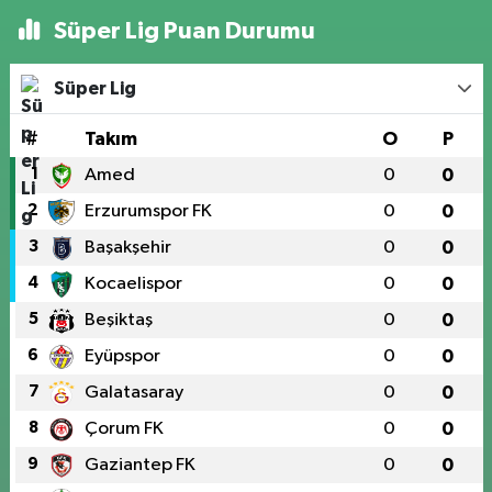
Süper Lig Puan Durumu
Süper Lig
#
Takım
O
P
1
Amed
0
0
2
Erzurumspor FK
0
0
3
Başakşehir
0
0
4
Kocaelispor
0
0
5
Beşiktaş
0
0
6
Eyüpspor
0
0
7
Galatasaray
0
0
8
Çorum FK
0
0
9
Gaziantep FK
0
0