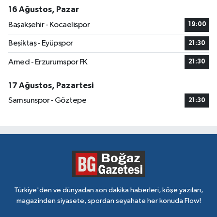
16 Ağustos, Pazar
Başakşehir - Kocaelispor
19:00
Beşiktaş - Eyüpspor
21:30
Amed - Erzurumspor FK
21:30
17 Ağustos, Pazartesi
Samsunspor - Göztepe
21:30
Türkiye'den ve dünyadan son dakika haberleri, köşe yazıları,
magazinden siyasete, spordan seyahate her konuda Flow!