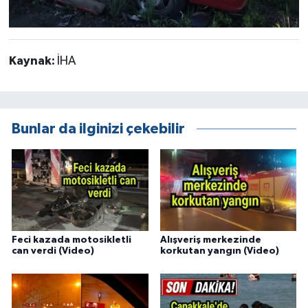
Kaynak:
İHA
Bunlar da ilginizi çekebilir
Feci kazada motosikletli
Alışveriş merkezinde
can verdi (Video)
korkutan yangın (Video)