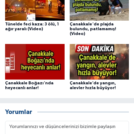
Tünelde feci kaza: 3 ölü, 1
Çanakkale'de plajda
ağır yaralı (Video)
bulundu, patlamamış!
(Video)
Çanakkale Boğazı'nda
Çanakkale’de yangın,
heyecanlı anlar!
alevler hızla büyüyor!
Yorumlar