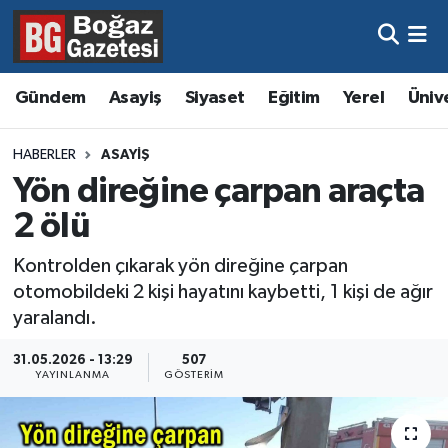
Asayiş
Hava Durumu
Gündem
Asayiş
Siyaset
Eğitim
Yerel
Üniv
Eğitim
Trafik Durumu
HABERLER
ASAYIŞ
Ekonomi
Süper Lig Puan Durumu ve Fikstür
Yön direğine çarpan araçta
2 ölü
Gündem
Tüm Manşetler
Kontrolden çıkarak yön direğine çarpan
Kültür ve Sanat
Son Dakika Haberleri
otomobildeki 2 kişi hayatını kaybetti, 1 kişi de ağır
yaralandı.
Magazin
Haber Arşivi
31.05.2026 - 13:29
507
YAYINLANMA
GÖSTERIM
Resmi İlanlar
Sağlık