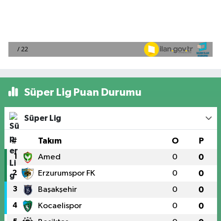
Süper Lig Puan Durumu
Süper Lig
#
Takım
O
P
1
Amed
0
0
2
Erzurumspor FK
0
0
3
Başakşehir
0
0
4
Kocaelispor
0
0