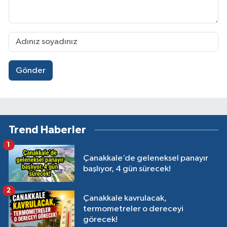
Gönder
Trend Haberler
1
Çanakkale’de geleneksel panayır
başlıyor, 4 gün sürecek!
2
Çanakkale kavrulacak,
termometreler o dereceyi
görecek!