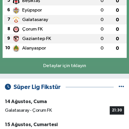
5
Beşiktaş
0
0
6
Eyüpspor
0
0
7
Galatasaray
0
0
8
Çorum FK
0
0
9
Gaziantep FK
0
0
10
Alanyaspor
0
0
Detaylar için tıklayın
Süper Lig Fikstür
14 Ağustos, Cuma
Galatasaray - Çorum FK
21:30
15 Ağustos, Cumartesi