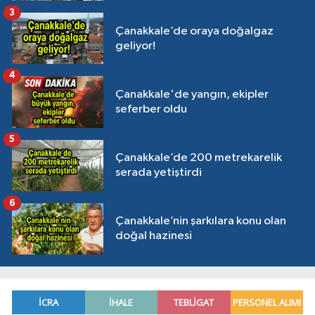
3
Çanakkale’de oraya doğalgaz
geliyor!
4
Çanakkale'de yangın, ekipler
seferber oldu
5
Çanakkale’de 200 metrekarelik
serada yetiştirdi
6
Çanakkale’nin şarkılara konu olan
doğal hazinesi