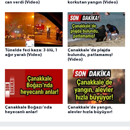
can verdi (Video)
korkutan yangın (Video)
Tünelde feci kaza: 3 ölü, 1
Çanakkale'de plajda
ağır yaralı (Video)
bulundu, patlamamış!
(Video)
Çanakkale Boğazı'nda
Çanakkale’de yangın,
heyecanlı anlar!
alevler hızla büyüyor!