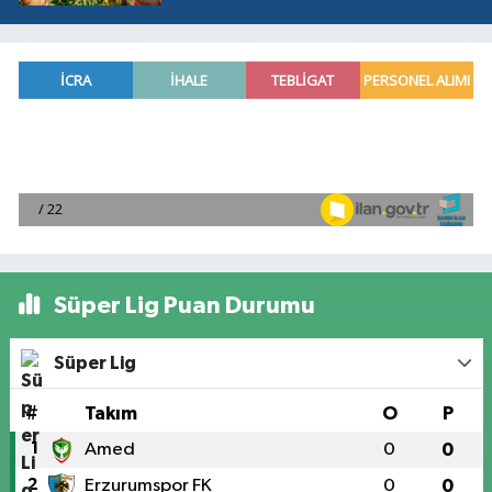
Süper Lig Puan Durumu
Süper Lig
#
Takım
O
P
1
Amed
0
0
2
Erzurumspor FK
0
0