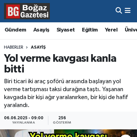
Asayiş
Hava Durumu
Gündem
Asayiş
Siyaset
Eğitim
Yerel
Üniv
Eğitim
Trafik Durumu
HABERLER
ASAYIŞ
Ekonomi
Süper Lig Puan Durumu ve Fikstür
Yol verme kavgası kanla
bitti
Gündem
Tüm Manşetler
Biri ticari iki araç şoförü arasında başlayan yol
Kültür ve Sanat
Son Dakika Haberleri
verme tartışması taksi durağına taştı. Yaşanan
kavgada bir kişi ağır yaralanırken, bir kişi de hafif
Magazin
Haber Arşivi
yaralandı.
Resmi İlanlar
06.06.2025 - 09:00
256
YAYINLANMA
GÖSTERIM
Sağlık