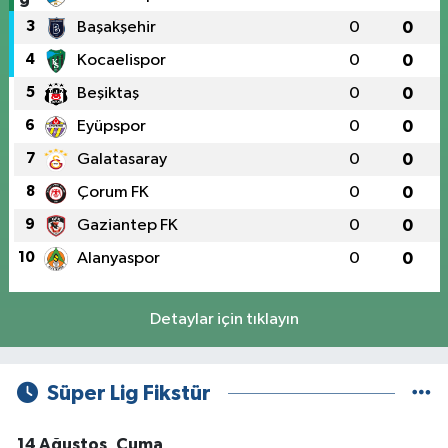
3
Başakşehir
0
0
4
Kocaelispor
0
0
5
Beşiktaş
0
0
6
Eyüpspor
0
0
7
Galatasaray
0
0
8
Çorum FK
0
0
9
Gaziantep FK
0
0
10
Alanyaspor
0
0
Detaylar için tıklayın
Süper Lig Fikstür
14 Ağustos, Cuma