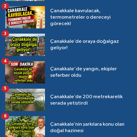
2
Çanakkale kavrulacak,
termometreler o dereceyi
görecek!
3
Çanakkale’de oraya doğalgaz
geliyor!
4
Çanakkale'de yangın, ekipler
seferber oldu
5
Çanakkale’de 200 metrekarelik
serada yetiştirdi
6
Çanakkale’nin şarkılara konu olan
doğal hazinesi