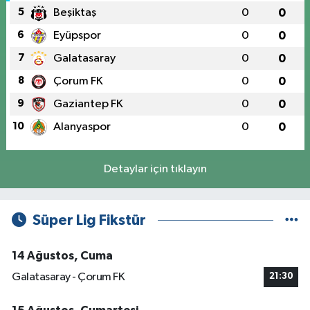
5
Beşiktaş
0
0
6
Eyüpspor
0
0
7
Galatasaray
0
0
8
Çorum FK
0
0
9
Gaziantep FK
0
0
10
Alanyaspor
0
0
Detaylar için tıklayın
Süper Lig Fikstür
14 Ağustos, Cuma
Galatasaray - Çorum FK
21:30