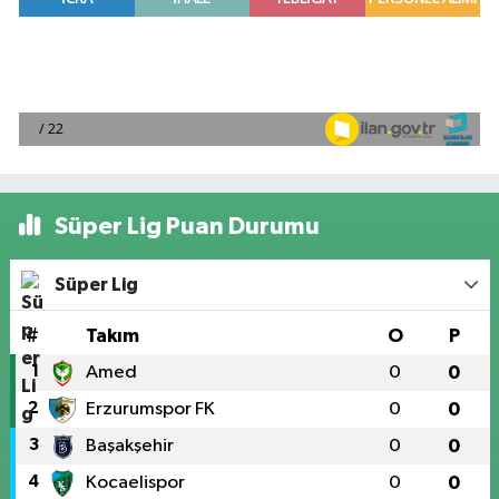
Süper Lig Puan Durumu
Süper Lig
#
Takım
O
P
1
Amed
0
0
2
Erzurumspor FK
0
0
3
Başakşehir
0
0
4
Kocaelispor
0
0