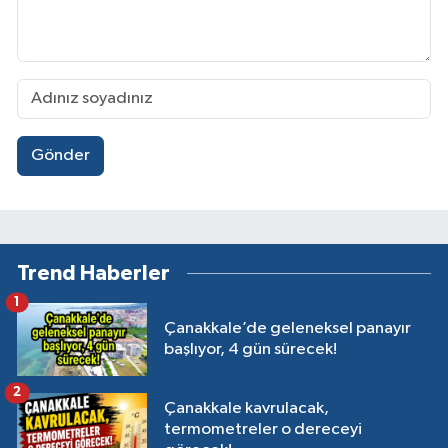
Gönder
Trend Haberler
1
Çanakkale’de geleneksel panayır
başlıyor, 4 gün sürecek!
2
Çanakkale kavrulacak,
termometreler o dereceyi