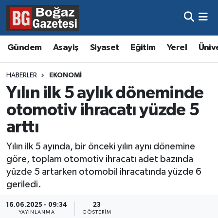
Asayiş
Hava Durumu
Gündem
Asayiş
Siyaset
Eğitim
Yerel
Üniv
Eğitim
Trafik Durumu
HABERLER
EKONOMI
Ekonomi
Süper Lig Puan Durumu ve Fikstür
Yılın ilk 5 aylık döneminde
otomotiv ihracatı yüzde 5
Gündem
Tüm Manşetler
arttı
Kültür ve Sanat
Son Dakika Haberleri
Yılın ilk 5 ayında, bir önceki yılın aynı dönemine
göre, toplam otomotiv ihracatı adet bazında
Magazin
Haber Arşivi
yüzde 5 artarken otomobil ihracatında yüzde 6
geriledi.
Resmi İlanlar
16.06.2025 - 09:34
23
Sağlık
YAYINLANMA
GÖSTERIM