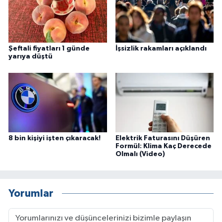
Şeftali fiyatları 1 günde
İşsizlik rakamları açıklandı
yarıya düştü
8 bin kişiyi işten çıkaracak!
Elektrik Faturasını Düşüren
Formül: Klima Kaç Derecede
Olmalı (Video)
Yorumlar