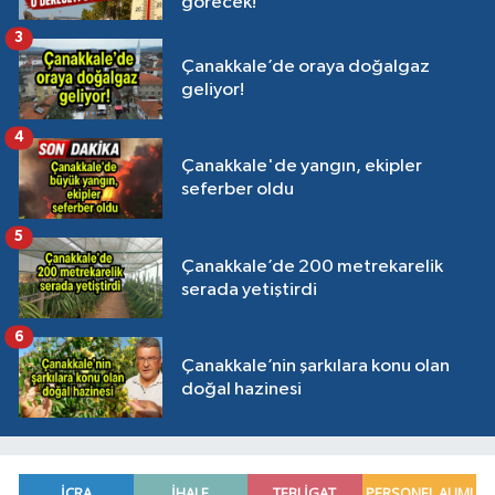
görecek!
3
Çanakkale’de oraya doğalgaz
geliyor!
4
Çanakkale'de yangın, ekipler
seferber oldu
5
Çanakkale’de 200 metrekarelik
serada yetiştirdi
6
Çanakkale’nin şarkılara konu olan
doğal hazinesi