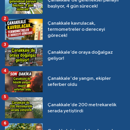
Çanakkale’de geleneksel panayır
başlıyor, 4 gün sürecek!
2
Çanakkale kavrulacak,
termometreler o dereceyi
görecek!
3
Çanakkale’de oraya doğalgaz
geliyor!
4
Çanakkale'de yangın, ekipler
seferber oldu
5
Çanakkale’de 200 metrekarelik
serada yetiştirdi
6