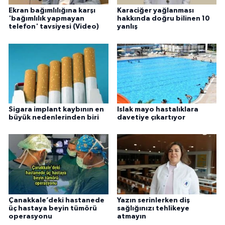
Ekran bağımlılığına karşı
Karaciğer yağlanması
'bağımlılık yapmayan
hakkında doğru bilinen 10
telefon' tavsiyesi (Video)
yanlış
Sigara implant kaybının en
Islak mayo hastalıklara
büyük nedenlerinden biri
davetiye çıkartıyor
Çanakkale’deki hastanede
Yazın serinlerken diş
üç hastaya beyin tümörü
sağlığınızı tehlikeye
operasyonu
atmayın