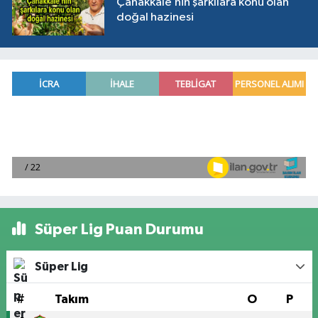
Çanakkale’nin şarkılara konu olan
doğal hazinesi
Süper Lig Puan Durumu
Süper Lig
#
Takım
O
P