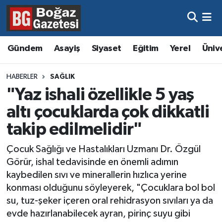
Asayiş
Hava Durumu
Gündem
Asayiş
Siyaset
Eğitim
Yerel
Üniv
Eğitim
Trafik Durumu
HABERLER
SAĞLIK
Ekonomi
Süper Lig Puan Durumu ve Fikstür
"Yaz ishali özellikle 5 yaş
altı çocuklarda çok dikkatli
Gündem
Tüm Manşetler
takip edilmelidir"
Kültür ve Sanat
Son Dakika Haberleri
Çocuk Sağlığı ve Hastalıkları Uzmanı Dr. Özgül
Görür, ishal tedavisinde en önemli adımın
Magazin
Haber Arşivi
kaybedilen sıvı ve minerallerin hızlıca yerine
konması olduğunu söyleyerek, "Çocuklara bol bol
Resmi İlanlar
su, tuz-şeker içeren oral rehidrasyon sıvıları ya da
evde hazırlanabilecek ayran, pirinç suyu gibi
Sağlık