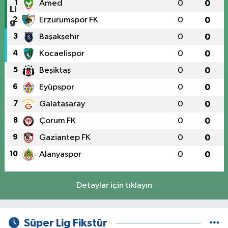
1
Amed
0
0
2
Erzurumspor FK
0
0
3
Başakşehir
0
0
4
Kocaelispor
0
0
5
Beşiktaş
0
0
6
Eyüpspor
0
0
7
Galatasaray
0
0
8
Çorum FK
0
0
9
Gaziantep FK
0
0
10
Alanyaspor
0
0
Detaylar için tıklayın
Süper Lig Fikstür