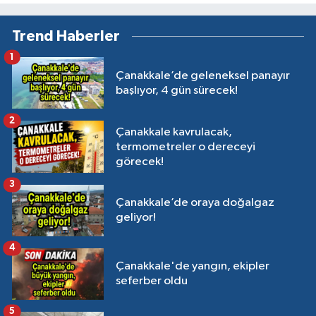
Trend Haberler
1
Çanakkale’de geleneksel panayır
başlıyor, 4 gün sürecek!
2
Çanakkale kavrulacak,
termometreler o dereceyi
görecek!
3
Çanakkale’de oraya doğalgaz
geliyor!
4
Çanakkale'de yangın, ekipler
seferber oldu
5