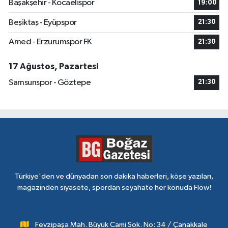
Başakşehir - Kocaelispor
19:00
Beşiktaş - Eyüpspor
21:30
Amed - Erzurumspor FK
21:30
17 Ağustos, Pazartesi
Samsunspor - Göztepe
21:30
Türkiye'den ve dünyadan son dakika haberleri, köşe yazıları,
magazinden siyasete, spordan seyahate her konuda Flow!
Fevzipaşa Mah. Büyük Cami Sok. No: 34 / Çanakkale