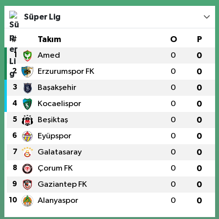
Süper Lig
#
Takım
O
P
1
Amed
0
0
2
Erzurumspor FK
0
0
3
Başakşehir
0
0
4
Kocaelispor
0
0
5
Beşiktaş
0
0
6
Eyüpspor
0
0
7
Galatasaray
0
0
8
Çorum FK
0
0
9
Gaziantep FK
0
0
10
Alanyaspor
0
0