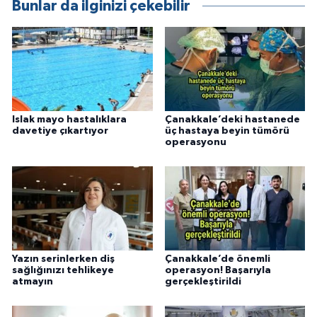
Bunlar da ilginizi çekebilir
Islak mayo hastalıklara
Çanakkale’deki hastanede
davetiye çıkartıyor
üç hastaya beyin tümörü
operasyonu
Yazın serinlerken diş
Çanakkale’de önemli
sağlığınızı tehlikeye
operasyon! Başarıyla
atmayın
gerçekleştirildi