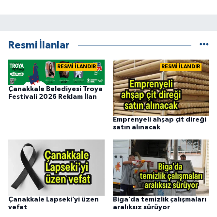
Resmi İlanlar
RESMİ İLANDIR
RESMİ İLANDIR
Çanakkale Belediyesi Troya
Festivali 2026 Reklam İlan
Emprenyeli ahşap çit direği
satın alınacak
Çanakkale Lapseki’yi üzen
Biga’da temizlik çalışmaları
vefat
aralıksız sürüyor