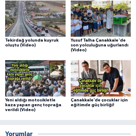
Tekirdağ yolunda kuyruk
Yusuf Talha Çanakkale'de
oluştu (Video)
son yolculuğuna uğurlandı
(Video)
Yeni aldığı motosikletle
Çanakkale’de çocuklar için
kaza yapan genç toprağa
eğitimde güç birliği!
verildi (Video)
Yorumlar