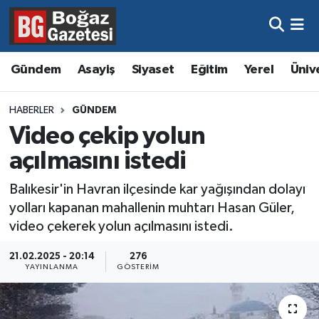
Asayiş
Hava Durumu
Gündem
Asayiş
Siyaset
Eğitim
Yerel
Üniv
Eğitim
Trafik Durumu
HABERLER
GÜNDEM
Ekonomi
Süper Lig Puan Durumu ve Fikstür
Video çekip yolun
açılmasını istedi
Gündem
Tüm Manşetler
Balıkesir'in Havran ilçesinde kar yağışından dolayı
Kültür ve Sanat
Son Dakika Haberleri
yolları kapanan mahallenin muhtarı Hasan Güler,
video çekerek yolun açılmasını istedi.
Magazin
Haber Arşivi
21.02.2025 - 20:14
276
YAYINLANMA
GÖSTERIM
Resmi İlanlar
Sağlık