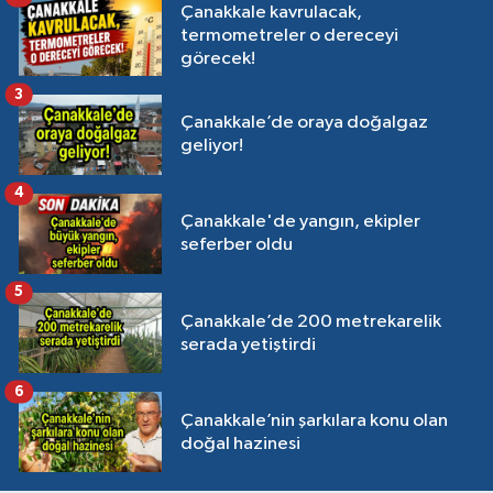
Çanakkale kavrulacak,
termometreler o dereceyi
görecek!
3
Çanakkale’de oraya doğalgaz
geliyor!
4
Çanakkale'de yangın, ekipler
seferber oldu
5
Çanakkale’de 200 metrekarelik
serada yetiştirdi
6
Çanakkale’nin şarkılara konu olan
doğal hazinesi