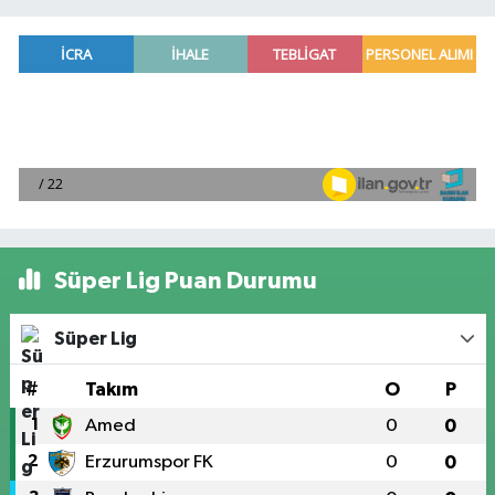
Süper Lig Puan Durumu
Süper Lig
#
Takım
O
P
1
Amed
0
0
2
Erzurumspor FK
0
0