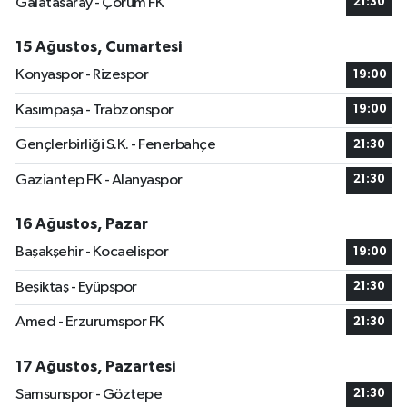
Galatasaray - Çorum FK
21:30
15 Ağustos, Cumartesi
Konyaspor - Rizespor
19:00
Kasımpaşa - Trabzonspor
19:00
Gençlerbirliği S.K. - Fenerbahçe
21:30
Gaziantep FK - Alanyaspor
21:30
16 Ağustos, Pazar
Başakşehir - Kocaelispor
19:00
Beşiktaş - Eyüpspor
21:30
Amed - Erzurumspor FK
21:30
17 Ağustos, Pazartesi
Samsunspor - Göztepe
21:30