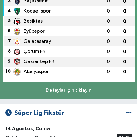
3
Başakşehir
0
0
4
Kocaelispor
0
0
5
Beşiktaş
0
0
6
Eyüpspor
0
0
7
Galatasaray
0
0
8
Çorum FK
0
0
9
Gaziantep FK
0
0
10
Alanyaspor
0
0
Detaylar için tıklayın
Süper Lig Fikstür
14 Ağustos, Cuma