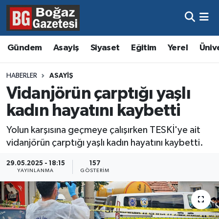
Asayiş
Hava Durumu
Gündem
Asayiş
Siyaset
Eğitim
Yerel
Üniv
Eğitim
Trafik Durumu
HABERLER
ASAYIŞ
Ekonomi
Süper Lig Puan Durumu ve Fikstür
Vidanjörün çarptığı yaşlı
kadın hayatını kaybetti
Gündem
Tüm Manşetler
Yolun karşısına geçmeye çalışırken TESKİ'ye ait
Kültür ve Sanat
Son Dakika Haberleri
vidanjörün çarptığı yaşlı kadın hayatını kaybetti.
Magazin
Haber Arşivi
29.05.2025 - 18:15
157
YAYINLANMA
GÖSTERIM
Resmi İlanlar
Sağlık