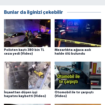
Bunlar da ilginizi çekebilir
Polisten kaçtı 380 bin TL
Mezarlıkta ağaca asılı
ceza yedi (Video)
halde ölü bulundu
İnşaattan düşen işçi
Otomobil ile tır çarpıştı
hayatını kaybetti (Video)
(Video)