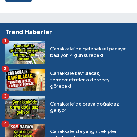
Trend Haberler
1
Çanakkale’de geleneksel panayır
başlıyor, 4 gün sürecek!
2
Çanakkale kavrulacak,
termometreler o dereceyi
görecek!
3
Çanakkale’de oraya doğalgaz
geliyor!
4
Çanakkale'de yangın, ekipler