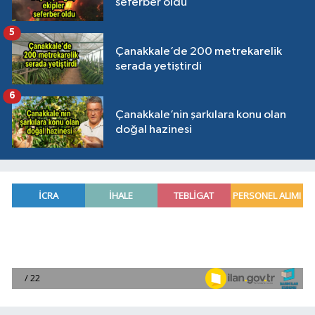
seferber oldu
5
Çanakkale’de 200 metrekarelik
serada yetiştirdi
6
Çanakkale’nin şarkılara konu olan
doğal hazinesi