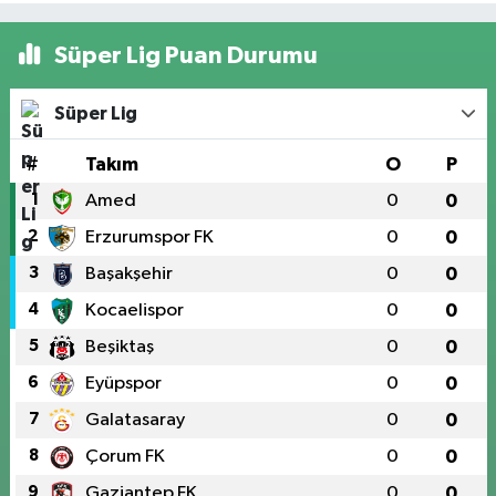
Süper Lig Puan Durumu
Süper Lig
#
Takım
O
P
1
Amed
0
0
2
Erzurumspor FK
0
0
3
Başakşehir
0
0
4
Kocaelispor
0
0
5
Beşiktaş
0
0
6
Eyüpspor
0
0
7
Galatasaray
0
0
8
Çorum FK
0
0
9
Gaziantep FK
0
0