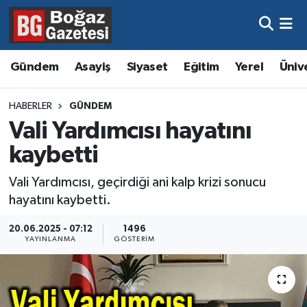
Asayiş
Hava Durumu
Gündem
Asayiş
Siyaset
Eğitim
Yerel
Üniv
Eğitim
Trafik Durumu
HABERLER
GÜNDEM
Ekonomi
Süper Lig Puan Durumu ve Fikstür
Vali Yardımcısı hayatını
kaybetti
Gündem
Tüm Manşetler
Vali Yardımcısı, geçirdiği ani kalp krizi sonucu
Kültür ve Sanat
Son Dakika Haberleri
hayatını kaybetti.
Magazin
Haber Arşivi
20.06.2025 - 07:12
1496
YAYINLANMA
GÖSTERIM
Resmi İlanlar
Sağlık