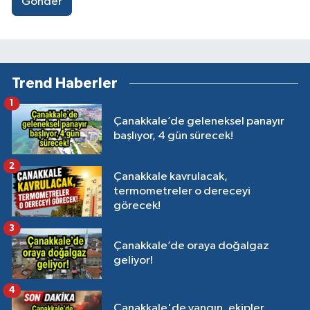
Gönder
Trend Haberler
1
Çanakkale’de geleneksel panayır
başlıyor, 4 gün sürecek!
2
Çanakkale kavrulacak,
termometreler o dereceyi
görecek!
3
Çanakkale’de oraya doğalgaz
geliyor!
4
Çanakkale'de yangın, ekipler