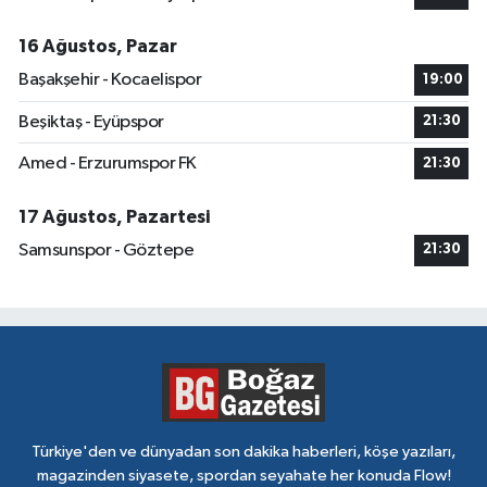
16 Ağustos, Pazar
Başakşehir - Kocaelispor
19:00
Beşiktaş - Eyüpspor
21:30
Amed - Erzurumspor FK
21:30
17 Ağustos, Pazartesi
Samsunspor - Göztepe
21:30
Türkiye'den ve dünyadan son dakika haberleri, köşe yazıları,
magazinden siyasete, spordan seyahate her konuda Flow!