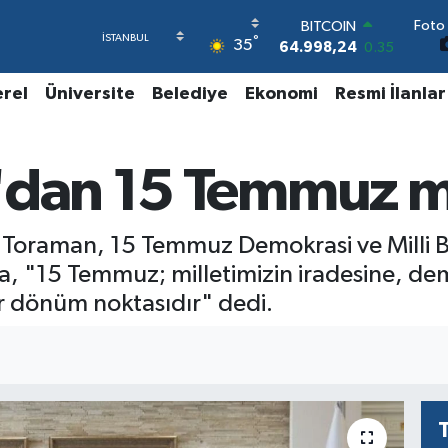
Foto 
BITCOIN
°
35
64.998,24
0.35
DOLAR
47,7436
0.18
erel
Üniversite
Belediye
Ekonomi
Resmi İlanlar
EURO
55,2510
0.32
STERLİN
'dan 15 Temmuz m
64,4811
0.38
GRAM ALTIN
6660.55
0.03
BİST100
 Toraman, 15 Temmuz Demokrasi ve Milli Bi
13.779
-14
 "15 Temmuz; milletimizin iradesine, dem
 bir dönüm noktasıdır" dedi.