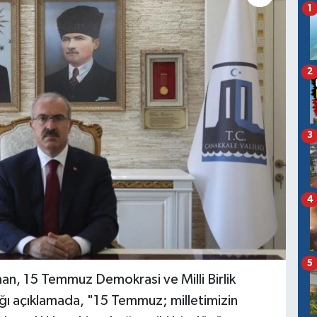
1
2
3
4
5
an, 15 Temmuz Demokrasi ve Milli Birlik
ı açıklamada, "15 Temmuz; milletimizin