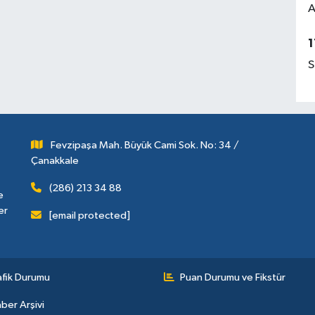
A
1
S
Fevzipaşa Mah. Büyük Cami Sok. No: 34 /
Çanakkale
(286) 213 34 88
e
er
[email protected]
afik Durumu
Puan Durumu ve Fikstür
ber Arşivi