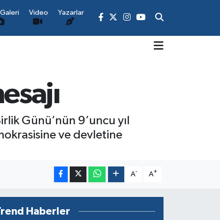
Galeri
Video
Yazarlar
esajı
rlik Günü’nün 9’uncu yıl
okrasisine ve devletine
-
+
A
A
Trend Haberler