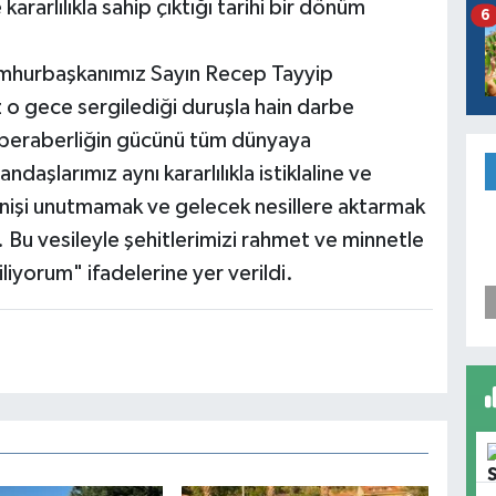
ararlılıkla sahip çıktığı tarihi bir dönüm
6
mhurbaşkanımız Sayın Recep Tayyip
z o gece sergilediği duruşla hain darbe
 ve beraberliğin gücünü tüm dünyaya
aşlarımız aynı kararlılıkla istiklaline ve
irenişi unutmamak ve gelecek nesillere aktarmak
 Bu vesileyle şehitlerimizi rahmet ve minnetle
iliyorum" ifadelerine yer verildi.