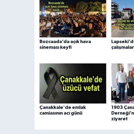
Bozcaada’da açık hava
Lapseki’d
sineması keyfi
çalışmalar
Çanakkale'de emlak
1903 Çana
camiasının acı günü
Derneği’n
ziyaret