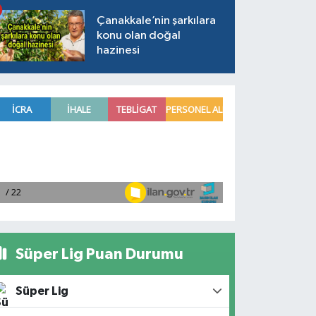
Çanakkale’nin şarkılara
konu olan doğal
hazinesi
Süper Lig Puan Durumu
Süper Lig