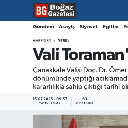
Asayiş
Hava Durumu
Gündem
Asayiş
Siyaset
Eğitim
Y
Eğitim
Trafik Durumu
HABERLER
YEREL
Vali Toraman
Ekonomi
Süper Lig Puan Durumu ve Fikstür
Gündem
Tüm Manşetler
Çanakkale Valisi Doç. Dr. Ömer
dönümünde yaptığı açıklamada,
Kültür ve Sanat
Son Dakika Haberleri
kararlılıkla sahip çıktığı tarihi
Magazin
Haber Arşivi
15.07.2025 - 09:57
63
YAYINLANMA
GÖSTERIM
Resmi İlanlar
Sağlık