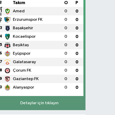
#
Takım
O
P
1
Amed
0
0
2
Erzurumspor FK
0
0
3
Başakşehir
0
0
4
Kocaelispor
0
0
5
Beşiktaş
0
0
6
Eyüpspor
0
0
7
Galatasaray
0
0
8
Çorum FK
0
0
9
Gaziantep FK
0
0
0
Alanyaspor
0
0
Detaylar için tıklayın