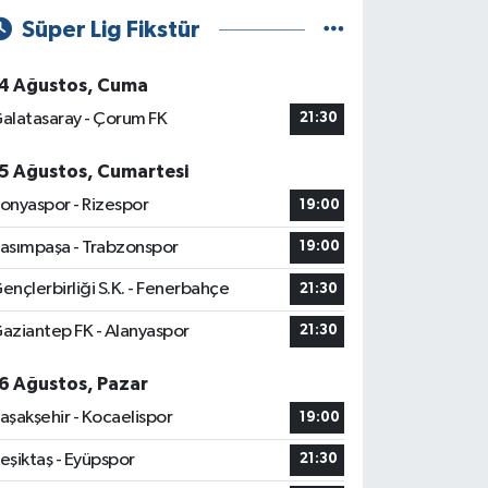
Süper Lig Fikstür
4 Ağustos, Cuma
alatasaray - Çorum FK
21:30
5 Ağustos, Cumartesi
onyaspor - Rizespor
19:00
asımpaşa - Trabzonspor
19:00
ençlerbirliği S.K. - Fenerbahçe
21:30
aziantep FK - Alanyaspor
21:30
6 Ağustos, Pazar
aşakşehir - Kocaelispor
19:00
eşiktaş - Eyüpspor
21:30