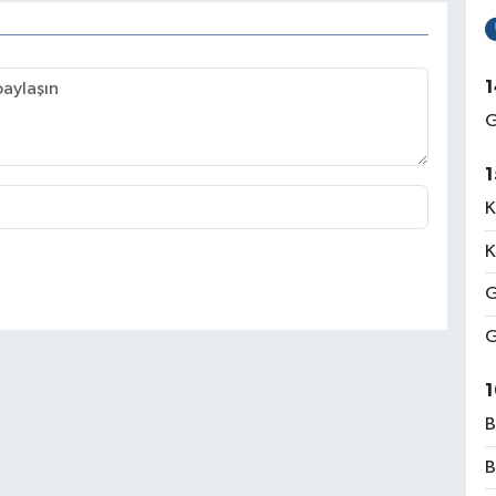
1
G
1
K
K
G
G
1
B
B