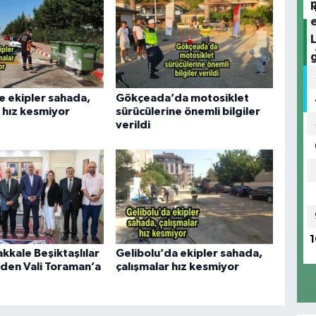
e ekipler sahada,
Gökçeada’da motosiklet
 hız kesmiyor
sürücülerine önemli bilgiler
verildi
1
kkale Beşiktaşlılar
Gelibolu’da ekipler sahada,
den Vali Toraman’a
çalışmalar hız kesmiyor