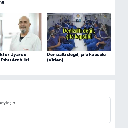
nu
tor Uyardı:
Denizaltı değil, şifa kapsülü
Pıhtı Atabilir!
(Video)