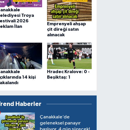
anakkale
elediyesi Troya
estivali 2026
Emprenyeli ahşap
eklam İlan
çit direği satın
alınacak
anakkale
Hradec Kralove: 0 -
çıklarında 14 kişi
Beşiktaş: 1
akalandı
Trend Haberler
Çanakkale’de
geleneksel panayır
başlıyor, 4 gün sürecek!