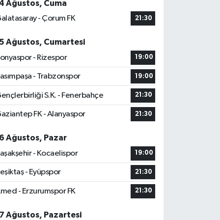
4 Ağustos, Cuma
alatasaray - Çorum FK
21:30
5 Ağustos, Cumartesi
onyaspor - Rizespor
19:00
asımpaşa - Trabzonspor
19:00
ençlerbirliği S.K. - Fenerbahçe
21:30
aziantep FK - Alanyaspor
21:30
6 Ağustos, Pazar
aşakşehir - Kocaelispor
19:00
eşiktaş - Eyüpspor
21:30
med - Erzurumspor FK
21:30
7 Ağustos, Pazartesi