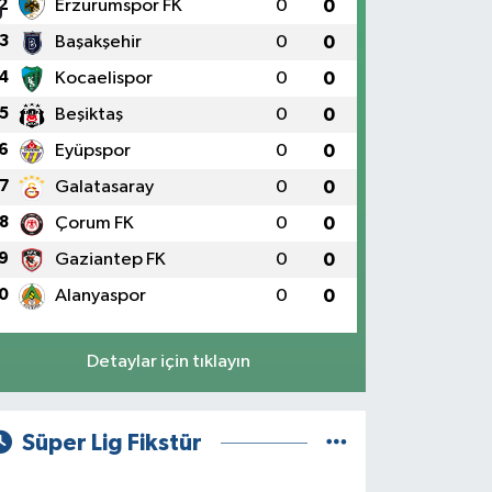
2
Erzurumspor FK
0
0
3
Başakşehir
0
0
4
Kocaelispor
0
0
5
Beşiktaş
0
0
6
Eyüpspor
0
0
7
Galatasaray
0
0
8
Çorum FK
0
0
9
Gaziantep FK
0
0
0
Alanyaspor
0
0
Detaylar için tıklayın
Süper Lig Fikstür