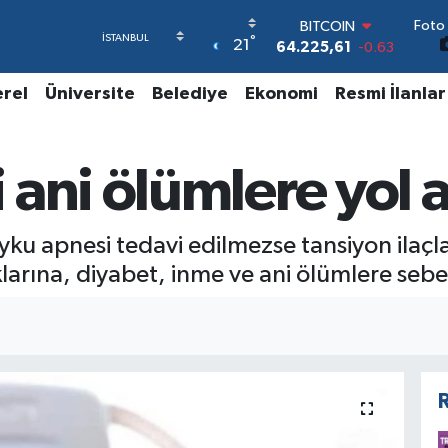
Foto 
DOLAR
°
21
47,6704
0
EURO
55,0406
-0.08
erel
Üniversite
Belediye
Ekonomi
Resmi İlanlar
STERLİN
64,2143
0
GRAM ALTIN
ani ölümlere yol a
6510.40
0.45
BİST100
13.799
70
BITCOIN
u apnesi tedavi edilmezse tansiyon ilaçla
64.225,61
-0.63
larına, diyabet, inme ve ani ölümlere sebep
R