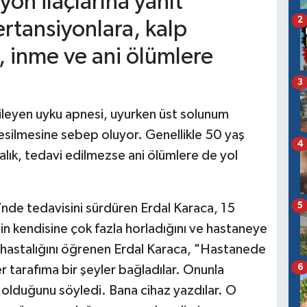
yon ilaçlarına yanıt
2
rtansiyonlara, kalp
t, inme ve ani ölümlere
3
ileyen uyku apnesi, uyurken üst solunum
kesilmesine sebep oluyor. Genellikle 50 yaş
4
alık, tedavi edilmezse ani ölümlere de yol
5
nde tedavisini sürdüren Erdal Karaca, 15
in kendisine çok fazla horladığını ve hastaneye
 hastalığını öğrenen Erdal Karaca, "Hastanede
6
r tarafıma bir şeyler bağladılar. Onunla
lduğunu söyledi. Bana cihaz yazdılar. O