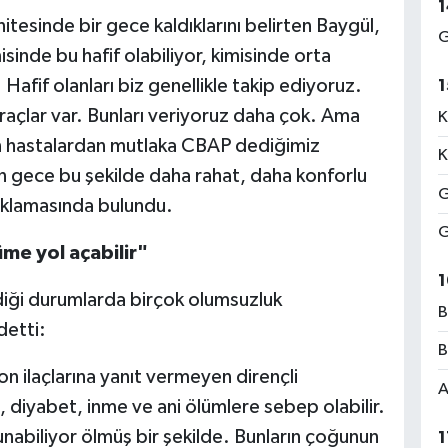
1
esinde bir gece kaldıklarını belirten Baygül,
G
isinde bu hafif olabiliyor, kimisinde orta
 Hafif olanları biz genellikle takip ediyoruz.
1
 araçlar var. Bunları veriyoruz daha çok. Ama
K
n hastalardan mutlaka CBAP dediğimiz
K
ın gece bu şekilde daha rahat, daha konforlu
G
çıklamasında bulundu.
G
me yol açabilir"
1
diği durumlarda birçok olumsuzluk
B
detti:
B
n ilaçlarına yanıt vermeyen dirençli
A
a, diyabet, inme ve ani ölümlere sebep olabilir.
nabiliyor ölmüş bir şekilde. Bunların çoğunun
1