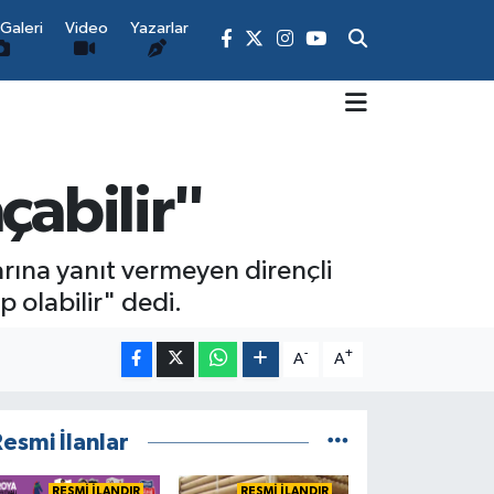
Galeri
Video
Yazarlar
çabilir"
rına yanıt vermeyen dirençli
 olabilir" dedi.
-
+
A
A
esmi İlanlar
RESMİ İLANDIR
RESMİ İLANDIR