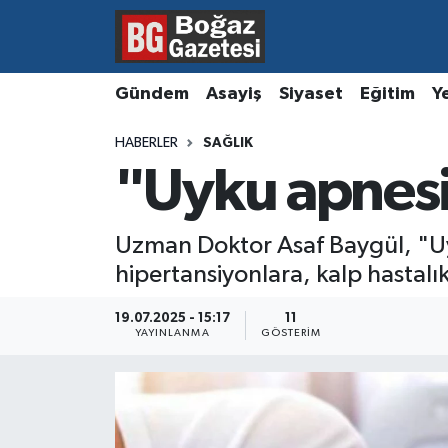
Asayiş
Hava Durumu
Gündem
Asayiş
Siyaset
Eğitim
Y
Eğitim
Trafik Durumu
HABERLER
SAĞLIK
"Uyku apnesi 
Ekonomi
Süper Lig Puan Durumu ve Fikstür
Gündem
Tüm Manşetler
Uzman Doktor Asaf Baygül, "Uyk
hipertansiyonlara, kalp hastalık
Kültür ve Sanat
Son Dakika Haberleri
19.07.2025 - 15:17
11
Magazin
Haber Arşivi
YAYINLANMA
GÖSTERIM
Resmi İlanlar
Sağlık