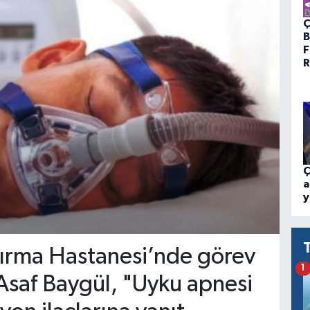
Ç
B
F
R
Ç
a
y
tırma Hastanesi’nde görev
1
saf Baygül, "Uyku apnesi