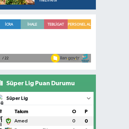
hazinesi
Süper Lig Puan Durumu
Süper Lig
#
Takım
O
P
1
Amed
0
0