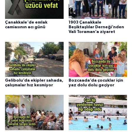
Çanakkale'de emlak
1903 Çanakkale
camiasının acı günü
Beşiktaşlılar Derneği’nden
Vali Toraman’a ziyaret
Gelibolu’da ekipler sahada,
Bozcaada’da çocuklar için
çalışmalar hız kesmiyor
yaz dolu dolu geçiyor