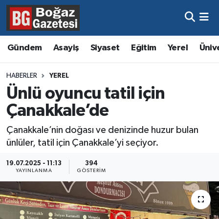
Asayiş
Hava Durumu
Gündem
Asayiş
Siyaset
Eğitim
Yerel
Üniv
Eğitim
Trafik Durumu
HABERLER
YEREL
Ekonomi
Süper Lig Puan Durumu ve Fikstür
Ünlü oyuncu tatil için
Çanakkale’de
Gündem
Tüm Manşetler
Çanakkale’nin doğası ve denizinde huzur bulan
Kültür ve Sanat
Son Dakika Haberleri
ünlüler, tatil için Çanakkale’yi seçiyor.
Magazin
Haber Arşivi
19.07.2025 - 11:13
394
YAYINLANMA
GÖSTERIM
Resmi İlanlar
Sağlık