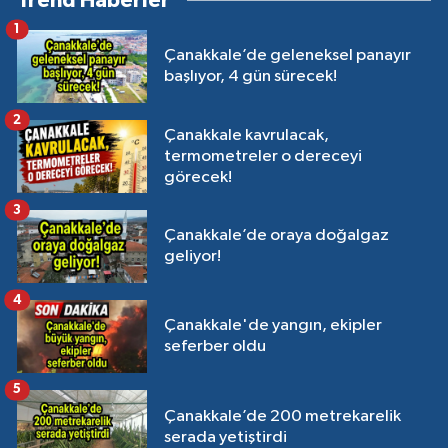
Trend Haberler
1
Çanakkale’de geleneksel panayır
başlıyor, 4 gün sürecek!
2
Çanakkale kavrulacak,
termometreler o dereceyi
görecek!
3
Çanakkale’de oraya doğalgaz
geliyor!
4
Çanakkale'de yangın, ekipler
seferber oldu
5
Çanakkale’de 200 metrekarelik
serada yetiştirdi