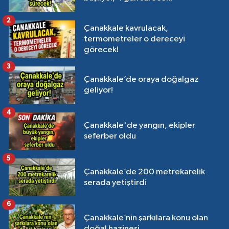
2
Çanakkale kavrulacak,
termometreler o dereceyi
görecek!
3
Çanakkale’de oraya doğalgaz
geliyor!
4
Çanakkale'de yangın, ekipler
seferber oldu
5
Çanakkale’de 200 metrekarelik
serada yetiştirdi
6
Çanakkale’nin şarkılara konu olan
doğal hazinesi