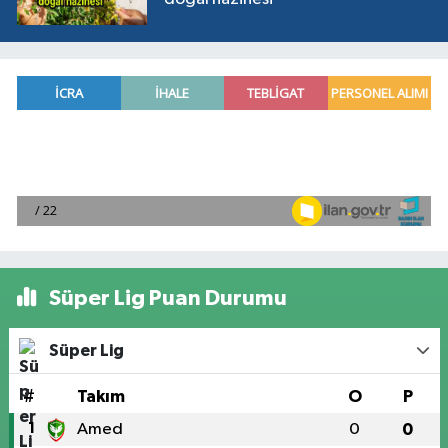
Süper Lig Puan Durumu
Süper Lig
#
Takım
O
P
1
Amed
0
0