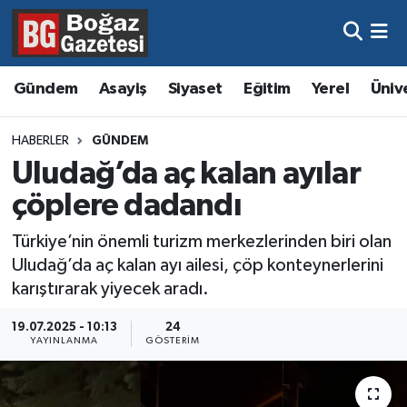
Asayiş
Hava Durumu
Gündem
Asayiş
Siyaset
Eğitim
Yerel
Üniv
Eğitim
Trafik Durumu
HABERLER
GÜNDEM
Ekonomi
Süper Lig Puan Durumu ve Fikstür
Uludağ’da aç kalan ayılar
çöplere dadandı
Gündem
Tüm Manşetler
Türkiye’nin önemli turizm merkezlerinden biri olan
Kültür ve Sanat
Son Dakika Haberleri
Uludağ’da aç kalan ayı ailesi, çöp konteynerlerini
karıştırarak yiyecek aradı.
Magazin
Haber Arşivi
19.07.2025 - 10:13
24
YAYINLANMA
GÖSTERIM
Resmi İlanlar
Sağlık