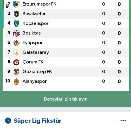
2
Erzurumspor FK
0
0
3
Başakşehir
0
0
4
Kocaelispor
0
0
5
Beşiktaş
0
0
6
Eyüpspor
0
0
7
Galatasaray
0
0
8
Çorum FK
0
0
9
Gaziantep FK
0
0
10
Alanyaspor
0
0
Detaylar için tıklayın
Süper Lig Fikstür