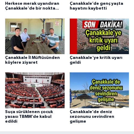
Herkese merak uyandıran
Çanakkale’de genç yaşta
Çanakkale'de bir nokta...
hayatını kaybetti
Çanakkale İl Müftüsünden
Çanakkale'ye kritik uyarı
köylere ziyaret
geldi
Suça sürüklenen çocuk
Çanakkale’de deniz
yasası TBMM’de kabul
sezonunu sevindiren
edildi
gelişme