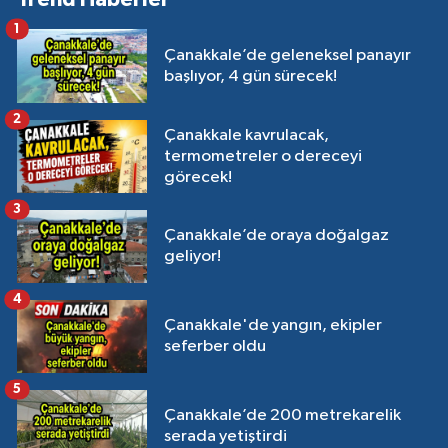
1
Çanakkale’de geleneksel panayır
başlıyor, 4 gün sürecek!
2
Çanakkale kavrulacak,
termometreler o dereceyi
görecek!
3
Çanakkale’de oraya doğalgaz
geliyor!
4
Çanakkale'de yangın, ekipler
seferber oldu
5
Çanakkale’de 200 metrekarelik
serada yetiştirdi