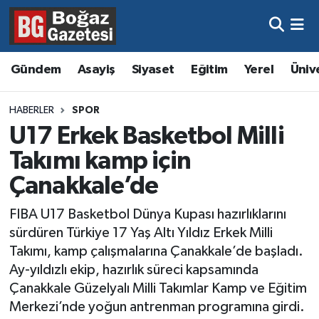
Asayiş
Hava Durumu
Gündem
Asayiş
Siyaset
Eğitim
Yerel
Üniv
Eğitim
Trafik Durumu
HABERLER
SPOR
Ekonomi
Süper Lig Puan Durumu ve Fikstür
U17 Erkek Basketbol Milli
Takımı kamp için
Gündem
Tüm Manşetler
Çanakkale’de
Kültür ve Sanat
Son Dakika Haberleri
FIBA U17 Basketbol Dünya Kupası hazırlıklarını
sürdüren Türkiye 17 Yaş Altı Yıldız Erkek Milli
Magazin
Haber Arşivi
Takımı, kamp çalışmalarına Çanakkale’de başladı.
Ay-yıldızlı ekip, hazırlık süreci kapsamında
Resmi İlanlar
Çanakkale Güzelyalı Milli Takımlar Kamp ve Eğitim
Merkezi’nde yoğun antrenman programına girdi.
Sağlık