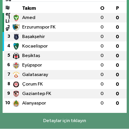
#
Takım
O
P
1
Amed
0
0
2
Erzurumspor FK
0
0
3
Başakşehir
0
0
4
Kocaelispor
0
0
5
Beşiktaş
0
0
6
Eyüpspor
0
0
7
Galatasaray
0
0
8
Çorum FK
0
0
9
Gaziantep FK
0
0
10
Alanyaspor
0
0
Detaylar için tıklayın