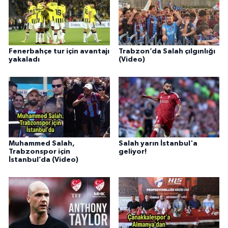
Fenerbahçe tur için avantajı
Trabzon’da Salah çılgınlığı
yakaladı
(Video)
Muhammed Salah,
Salah yarın İstanbul'a
Trabzonspor için
geliyor!
İstanbul’da (Video)