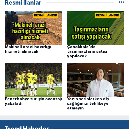
Resmi İlanlar
RESMİ İLANDIR
RESMİ İLANDIR
Makineli arazi hazırlığı
Çanakkale'de
hizmeti alınacak
taşınmazların satışı
yapılacak
Fenerbahçe tur için avantajı
Yazın serinlerken diş
yakaladı
sağlığınızı tehlikeye
atmayın
Trend Haberler