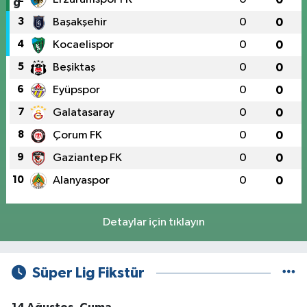
3
Başakşehir
0
0
4
Kocaelispor
0
0
5
Beşiktaş
0
0
6
Eyüpspor
0
0
7
Galatasaray
0
0
8
Çorum FK
0
0
9
Gaziantep FK
0
0
10
Alanyaspor
0
0
Detaylar için tıklayın
Süper Lig Fikstür