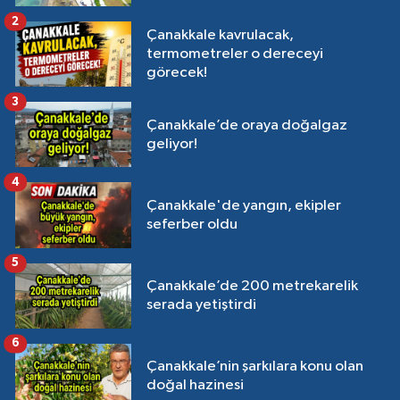
2
Çanakkale kavrulacak,
termometreler o dereceyi
görecek!
3
Çanakkale’de oraya doğalgaz
geliyor!
4
Çanakkale'de yangın, ekipler
seferber oldu
5
Çanakkale’de 200 metrekarelik
serada yetiştirdi
6
Çanakkale’nin şarkılara konu olan
doğal hazinesi