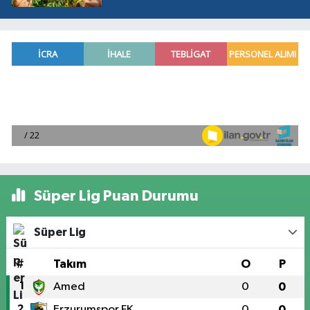
Süper Lig Puan Durumu
Süper Lig
#
Takım
O
P
1
Amed
0
0
2
Erzurumspor FK
0
0