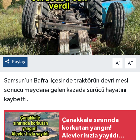
Paylaş
-
+
A
A
Samsun’un Bafra ilçesinde traktörün devrilmesi
sonucu meydana gelen kazada sürücü hayatını
kaybetti.
Çanakkale sınırında
korkutan yangın!
Alevler hızla yayıldı