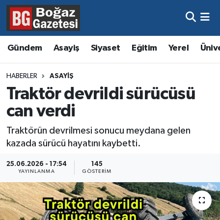
Asayiş
Hava Durumu
Gündem
Asayiş
Siyaset
Eğitim
Yerel
Üniv
Eğitim
Trafik Durumu
HABERLER
ASAYIŞ
Ekonomi
Süper Lig Puan Durumu ve Fikstür
Traktör devrildi sürücüsü
can verdi
Gündem
Tüm Manşetler
Traktörün devrilmesi sonucu meydana gelen
Kültür ve Sanat
Son Dakika Haberleri
kazada sürücü hayatını kaybetti.
Magazin
Haber Arşivi
25.06.2026 - 17:54
145
YAYINLANMA
GÖSTERIM
Resmi İlanlar
Sağlık