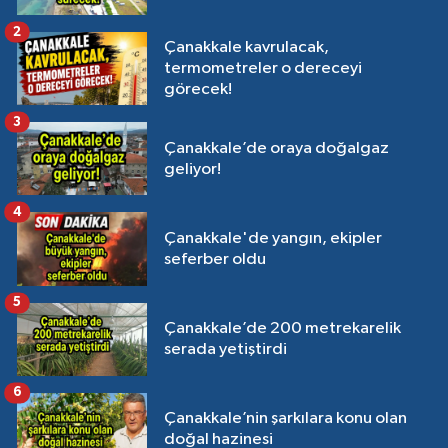
2
Çanakkale kavrulacak,
termometreler o dereceyi
görecek!
3
Çanakkale’de oraya doğalgaz
geliyor!
4
Çanakkale'de yangın, ekipler
seferber oldu
5
Çanakkale’de 200 metrekarelik
serada yetiştirdi
6
Çanakkale’nin şarkılara konu olan
doğal hazinesi