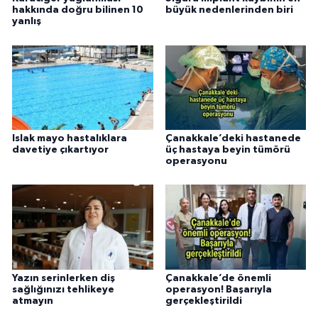
hakkında doğru bilinen 10
büyük nedenlerinden biri
yanlış
Islak mayo hastalıklara
Çanakkale’deki hastanede
davetiye çıkartıyor
üç hastaya beyin tümörü
operasyonu
Yazın serinlerken diş
Çanakkale’de önemli
sağlığınızı tehlikeye
operasyon! Başarıyla
atmayın
gerçekleştirildi