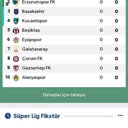
2
Erzurumspor FK
0
0
3
Başakşehir
0
0
4
Kocaelispor
0
0
5
Beşiktaş
0
0
6
Eyüpspor
0
0
7
Galatasaray
0
0
8
Çorum FK
0
0
9
Gaziantep FK
0
0
10
Alanyaspor
0
0
Detaylar için tıklayın
Süper Lig Fikstür