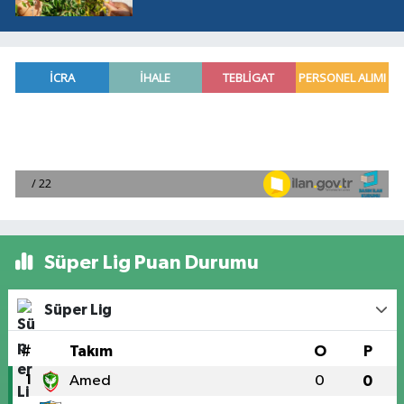
Süper Lig Puan Durumu
Süper Lig
#
Takım
O
P
1
Amed
0
0