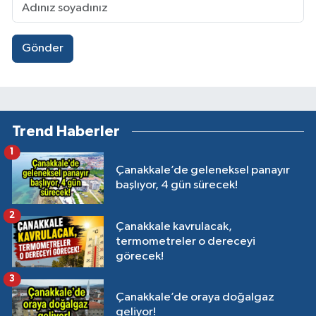
Gönder
Trend Haberler
1
Çanakkale’de geleneksel panayır
başlıyor, 4 gün sürecek!
2
Çanakkale kavrulacak,
termometreler o dereceyi
görecek!
3
Çanakkale’de oraya doğalgaz
geliyor!