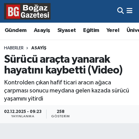
Asayiş
Hava Durumu
Gündem
Asayiş
Siyaset
Eğitim
Yerel
Üniv
Eğitim
Trafik Durumu
HABERLER
ASAYIŞ
Ekonomi
Süper Lig Puan Durumu ve Fikstür
Sürücü araçta yanarak
hayatını kaybetti (Video)
Gündem
Tüm Manşetler
Kontrolden çıkan hafif ticari aracın ağaca
Kültür ve Sanat
Son Dakika Haberleri
çarpması sonucu meydana gelen kazada sürücü
yaşamını yitirdi
Magazin
Haber Arşivi
02.12.2025 - 09:23
258
YAYINLANMA
GÖSTERIM
Resmi İlanlar
Sağlık