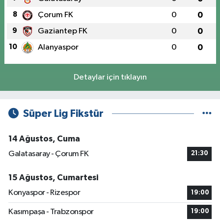
8
Çorum FK
0
0
9
Gaziantep FK
0
0
10
Alanyaspor
0
0
Detaylar için tıklayın
Süper Lig Fikstür
14 Ağustos, Cuma
Galatasaray - Çorum FK
21:30
15 Ağustos, Cumartesi
Konyaspor - Rizespor
19:00
Kasımpaşa - Trabzonspor
19:00