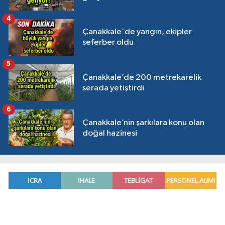
4
Çanakkale'de yangın, ekipler
seferber oldu
5
Çanakkale’de 200 metrekarelik
serada yetiştirdi
6
Çanakkale’nin şarkılara konu olan
doğal hazinesi