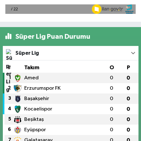
Süper Lig Puan Durumu
Süper Lig
#
Takım
O
P
1
Amed
0
0
2
Erzurumspor FK
0
0
3
Başakşehir
0
0
4
Kocaelispor
0
0
5
Beşiktaş
0
0
6
Eyüpspor
0
0
7
Galatasaray
0
0