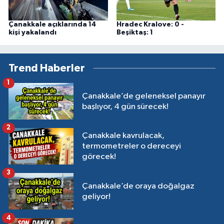
Çanakkale açıklarında 14
Hradec Kralove: 0 -
kişi yakalandı
Beşiktaş: 1
Trend Haberler
1
Çanakkale’de geleneksel panayır
başlıyor, 4 gün sürecek!
2
Çanakkale kavrulacak,
termometreler o dereceyi
görecek!
3
Çanakkale’de oraya doğalgaz
geliyor!
4