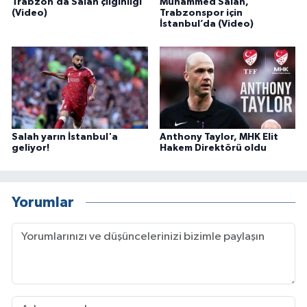
Trabzon’da Salah çılgınlığı
Muhammed Salah,
(Video)
Trabzonspor için
İstanbul’da (Video)
Salah yarın İstanbul'a
Anthony Taylor, MHK Elit
geliyor!
Hakem Direktörü oldu
Yorumlar