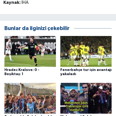
Kaynak:
İHA
Bunlar da ilginizi çekebilir
Hradec Kralove: 0 -
Fenerbahçe tur için avantajı
Beşiktaş: 1
yakaladı