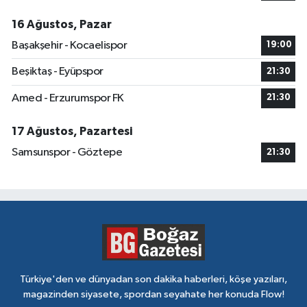
16 Ağustos, Pazar
Başakşehir - Kocaelispor
19:00
Beşiktaş - Eyüpspor
21:30
Amed - Erzurumspor FK
21:30
17 Ağustos, Pazartesi
Samsunspor - Göztepe
21:30
Türkiye'den ve dünyadan son dakika haberleri, köşe yazıları,
magazinden siyasete, spordan seyahate her konuda Flow!