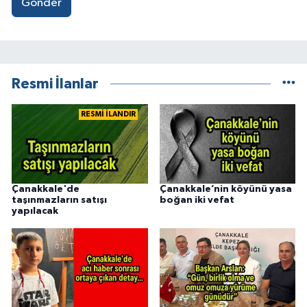
Gönder
Resmi İlanlar
RESMİ İLANDIR
Çanakkale'de
Çanakkale’nin köyünü yasa
taşınmazların satışı
boğan iki vefat
yapılacak