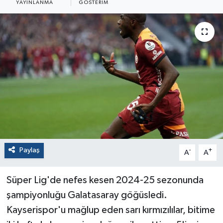
YAYINLANMA
GÖSTERIM
Paylaş
-
+
A
A
Süper Lig'de nefes kesen 2024-25 sezonunda
şampiyonluğu Galatasaray göğüsledi.
Kayserispor'u mağlup eden sarı kırmızılılar, bitime