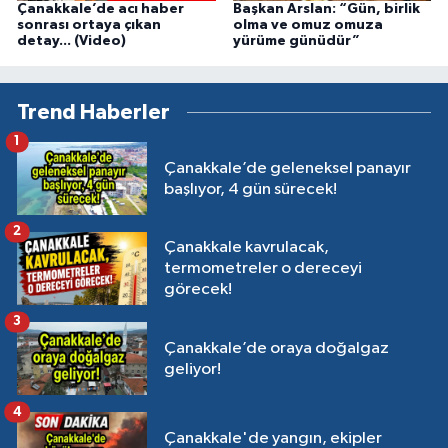
Çanakkale’de acı haber
Başkan Arslan: “Gün, birlik
sonrası ortaya çıkan
olma ve omuz omuza
detay... (Video)
yürüme günüdür”
Trend Haberler
1
Çanakkale’de geleneksel panayır
başlıyor, 4 gün sürecek!
2
Çanakkale kavrulacak,
termometreler o dereceyi
görecek!
3
Çanakkale’de oraya doğalgaz
geliyor!
4
Çanakkale'de yangın, ekipler