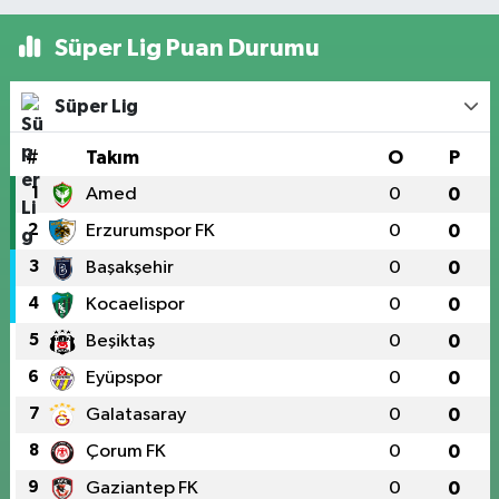
Süper Lig Puan Durumu
Süper Lig
#
Takım
O
P
1
Amed
0
0
2
Erzurumspor FK
0
0
3
Başakşehir
0
0
4
Kocaelispor
0
0
5
Beşiktaş
0
0
6
Eyüpspor
0
0
7
Galatasaray
0
0
8
Çorum FK
0
0
9
Gaziantep FK
0
0