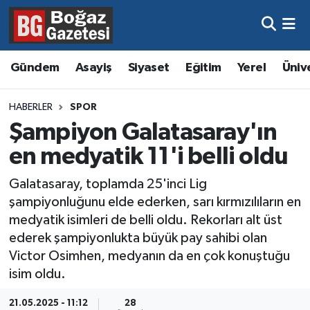
Asayiş
Hava Durumu
Gündem
Asayiş
Siyaset
Eğitim
Yerel
Üniv
Eğitim
Trafik Durumu
HABERLER
SPOR
Ekonomi
Süper Lig Puan Durumu ve Fikstür
Şampiyon Galatasaray'ın
en medyatik 11'i belli oldu
Gündem
Tüm Manşetler
Galatasaray, toplamda 25'inci Lig
Kültür ve Sanat
Son Dakika Haberleri
şampiyonluğunu elde ederken, sarı kırmızılıların en
medyatik isimleri de belli oldu. Rekorları alt üst
Magazin
Haber Arşivi
ederek şampiyonlukta büyük pay sahibi olan
Victor Osimhen, medyanın da en çok konuştuğu
Resmi İlanlar
isim oldu.
Sağlık
21.05.2025 - 11:12
28