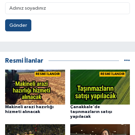
Gönder
Resmi İlanlar
RESMİ İLANDIR
RESMİ İLANDIR
Makineli arazi hazırlığı
Çanakkale'de
hizmeti alınacak
taşınmazların satışı
yapılacak