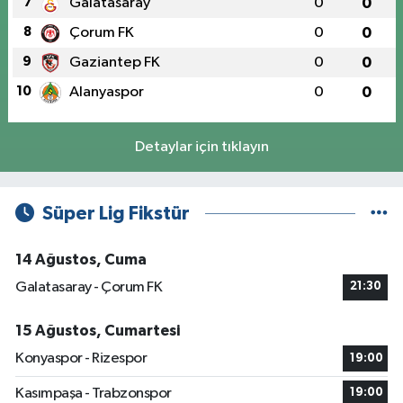
7
Galatasaray
0
0
8
Çorum FK
0
0
9
Gaziantep FK
0
0
10
Alanyaspor
0
0
Detaylar için tıklayın
Süper Lig Fikstür
14 Ağustos, Cuma
Galatasaray - Çorum FK
21:30
15 Ağustos, Cumartesi
Konyaspor - Rizespor
19:00
Kasımpaşa - Trabzonspor
19:00