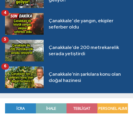
geliyor!
4
Çanakkale'de yangın, ekipler
seferber oldu
5
Çanakkale’de 200 metrekarelik
serada yetiştirdi
6
Çanakkale’nin şarkılara konu olan
doğal hazinesi