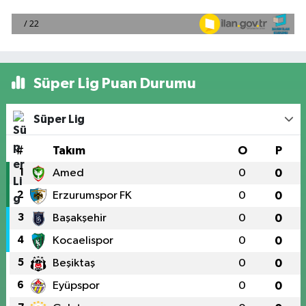
Süper Lig Puan Durumu
Süper Lig
#
Takım
O
P
1
Amed
0
0
2
Erzurumspor FK
0
0
3
Başakşehir
0
0
4
Kocaelispor
0
0
5
Beşiktaş
0
0
6
Eyüpspor
0
0