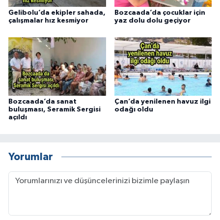
Gelibolu’da ekipler sahada,
Bozcaada’da çocuklar için
çalışmalar hız kesmiyor
yaz dolu dolu geçiyor
Bozcaada’da sanat
Çan’da yenilenen havuz ilgi
buluşması, Seramik Sergisi
odağı oldu
açıldı
Yorumlar