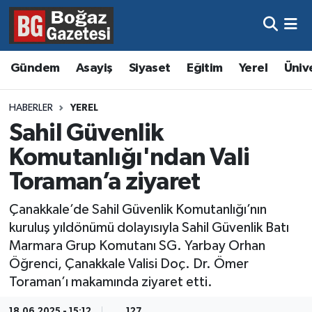
Asayiş
Hava Durumu
Gündem
Asayiş
Siyaset
Eğitim
Yerel
Üniv
Eğitim
Trafik Durumu
HABERLER
YEREL
Ekonomi
Süper Lig Puan Durumu ve Fikstür
Sahil Güvenlik
Komutanlığı'ndan Vali
Gündem
Tüm Manşetler
Toraman’a ziyaret
Kültür ve Sanat
Son Dakika Haberleri
Çanakkale’de Sahil Güvenlik Komutanlığı’nın
kuruluş yıldönümü dolayısıyla Sahil Güvenlik Batı
Magazin
Haber Arşivi
Marmara Grup Komutanı SG. Yarbay Orhan
Öğrenci, Çanakkale Valisi Doç. Dr. Ömer
Resmi İlanlar
Toraman’ı makamında ziyaret etti.
Sağlık
18.06.2025 - 15:12
127