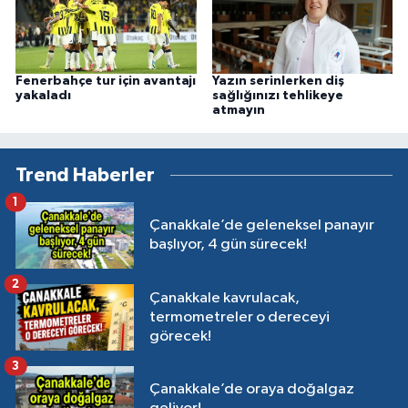
Fenerbahçe tur için avantajı
Yazın serinlerken diş
yakaladı
sağlığınızı tehlikeye
atmayın
Trend Haberler
1
Çanakkale’de geleneksel panayır
başlıyor, 4 gün sürecek!
2
Çanakkale kavrulacak,
termometreler o dereceyi
görecek!
3
Çanakkale’de oraya doğalgaz