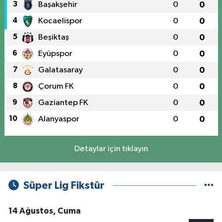
3
Başakşehir
0
0
4
Kocaelispor
0
0
5
Beşiktaş
0
0
6
Eyüpspor
0
0
7
Galatasaray
0
0
8
Çorum FK
0
0
9
Gaziantep FK
0
0
10
Alanyaspor
0
0
Detaylar için tıklayın
Süper Lig Fikstür
14 Ağustos, Cuma