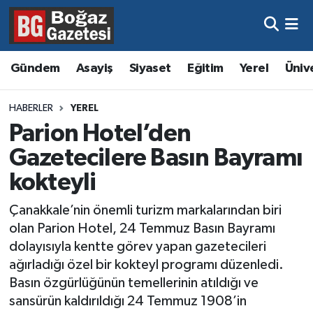
Asayiş
Hava Durumu
Gündem
Asayiş
Siyaset
Eğitim
Yerel
Üniv
Eğitim
Trafik Durumu
HABERLER
YEREL
Ekonomi
Süper Lig Puan Durumu ve Fikstür
Parion Hotel’den
Gazetecilere Basın Bayramı
Gündem
Tüm Manşetler
kokteyli
Kültür ve Sanat
Son Dakika Haberleri
Çanakkale’nin önemli turizm markalarından biri
olan Parion Hotel, 24 Temmuz Basın Bayramı
Magazin
Haber Arşivi
dolayısıyla kentte görev yapan gazetecileri
ağırladığı özel bir kokteyl programı düzenledi.
Resmi İlanlar
Basın özgürlüğünün temellerinin atıldığı ve
sansürün kaldırıldığı 24 Temmuz 1908’in
Sağlık