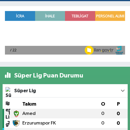
Süper Lig Puan Durumu
Süper Lig
#
Takım
O
P
1
Amed
0
0
2
Erzurumspor FK
0
0