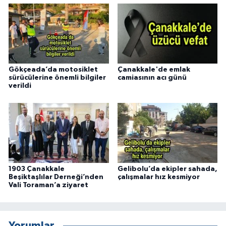
Gökçeada’da motosiklet
Çanakkale'de emlak
sürücülerine önemli bilgiler
camiasının acı günü
verildi
1903 Çanakkale
Gelibolu’da ekipler sahada,
Beşiktaşlılar Derneği’nden
çalışmalar hız kesmiyor
Vali Toraman’a ziyaret
Yorumlar