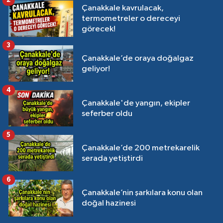
2
Çanakkale kavrulacak,
termometreler o dereceyi
görecek!
3
Çanakkale’de oraya doğalgaz
geliyor!
4
Çanakkale'de yangın, ekipler
seferber oldu
5
Çanakkale’de 200 metrekarelik
serada yetiştirdi
6
Çanakkale’nin şarkılara konu olan
doğal hazinesi