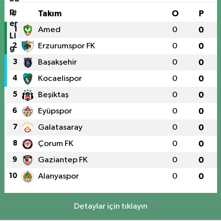
#
Takım
O
P
1
Amed
0
0
2
Erzurumspor FK
0
0
3
Başakşehir
0
0
4
Kocaelispor
0
0
5
Beşiktaş
0
0
6
Eyüpspor
0
0
7
Galatasaray
0
0
8
Çorum FK
0
0
9
Gaziantep FK
0
0
10
Alanyaspor
0
0
Detaylar için tıklayın