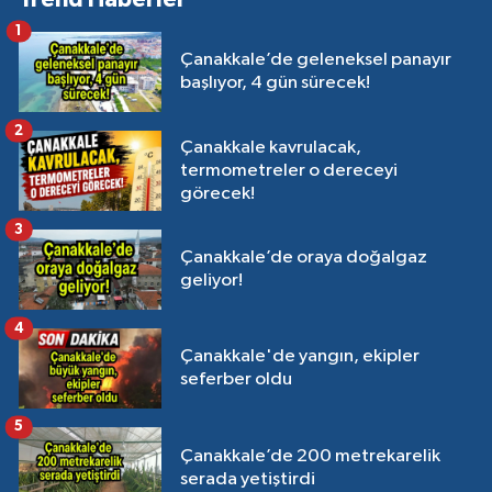
1
Çanakkale’de geleneksel panayır
başlıyor, 4 gün sürecek!
2
Çanakkale kavrulacak,
termometreler o dereceyi
görecek!
3
Çanakkale’de oraya doğalgaz
geliyor!
4
Çanakkale'de yangın, ekipler
seferber oldu
5
Çanakkale’de 200 metrekarelik
serada yetiştirdi