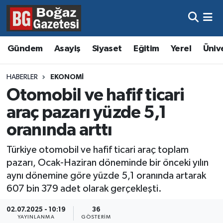
Asayiş
Hava Durumu
Gündem
Asayiş
Siyaset
Eğitim
Yerel
Üniv
Eğitim
Trafik Durumu
HABERLER
EKONOMI
Ekonomi
Süper Lig Puan Durumu ve Fikstür
Otomobil ve hafif ticari
araç pazarı yüzde 5,1
Gündem
Tüm Manşetler
oranında arttı
Kültür ve Sanat
Son Dakika Haberleri
Türkiye otomobil ve hafif ticari araç toplam
pazarı, Ocak-Haziran döneminde bir önceki yılın
Magazin
Haber Arşivi
aynı dönemine göre yüzde 5,1 oranında artarak
607 bin 379 adet olarak gerçekleşti.
Resmi İlanlar
02.07.2025 - 10:19
36
Sağlık
YAYINLANMA
GÖSTERIM