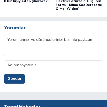
8 bin kişiyi işten çıkaracak!
Elektrik Faturasını Düşüren
Formül: Klima Kaç Derecede
Olmalı (Video)
Yorumlar
Gönder
Trend Haberler