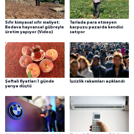
Sıfır kimyasal sıfır maliyet:
Tarlada para etmeyen
Bedava hayvansal gübreyle
karpuzu pazarda kendisi
üretim yapıyor (Video)
satıyor
Şeftali fiyatları 1 günde
İşsizlik rakamları açıklandı
yarıya düştü