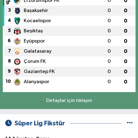
2
Erzurumspor FK
0
0
3
Başakşehir
0
0
4
Kocaelispor
0
0
5
Beşiktaş
0
0
6
Eyüpspor
0
0
7
Galatasaray
0
0
8
Çorum FK
0
0
9
Gaziantep FK
0
0
10
Alanyaspor
0
0
Detaylar için tıklayın
Süper Lig Fikstür