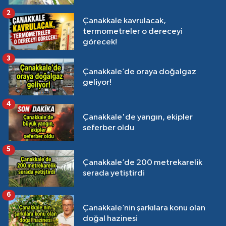
2
Çanakkale kavrulacak,
termometreler o dereceyi
görecek!
3
Çanakkale’de oraya doğalgaz
geliyor!
4
Çanakkale'de yangın, ekipler
seferber oldu
5
Çanakkale’de 200 metrekarelik
serada yetiştirdi
6
Çanakkale’nin şarkılara konu olan
doğal hazinesi