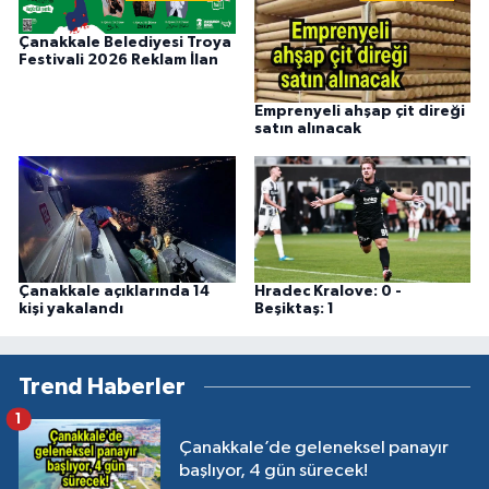
Çanakkale Belediyesi Troya
Festivali 2026 Reklam İlan
Emprenyeli ahşap çit direği
satın alınacak
Çanakkale açıklarında 14
Hradec Kralove: 0 -
kişi yakalandı
Beşiktaş: 1
Trend Haberler
1
Çanakkale’de geleneksel panayır
başlıyor, 4 gün sürecek!