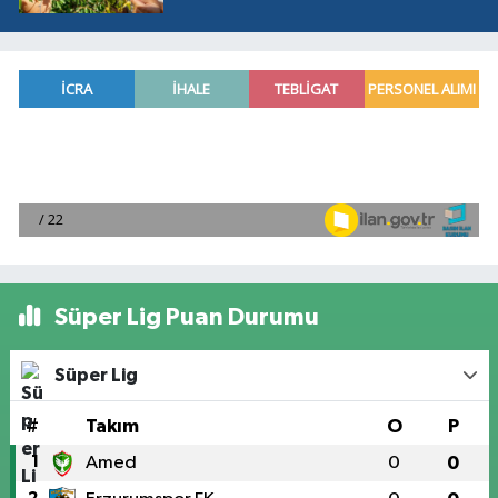
Süper Lig Puan Durumu
Süper Lig
#
Takım
O
P
1
Amed
0
0