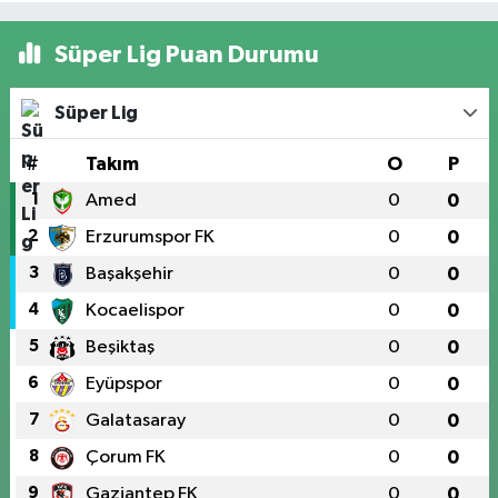
Süper Lig Puan Durumu
Süper Lig
#
Takım
O
P
1
Amed
0
0
2
Erzurumspor FK
0
0
3
Başakşehir
0
0
4
Kocaelispor
0
0
5
Beşiktaş
0
0
6
Eyüpspor
0
0
7
Galatasaray
0
0
8
Çorum FK
0
0
9
Gaziantep FK
0
0