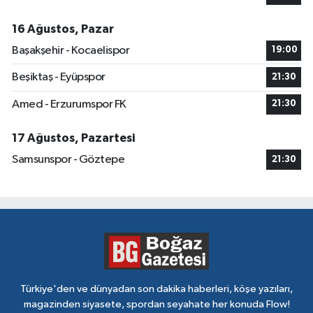
16 Ağustos, Pazar
Başakşehir - Kocaelispor
19:00
Beşiktaş - Eyüpspor
21:30
Amed - Erzurumspor FK
21:30
17 Ağustos, Pazartesi
Samsunspor - Göztepe
21:30
Türkiye'den ve dünyadan son dakika haberleri, köşe yazıları,
magazinden siyasete, spordan seyahate her konuda Flow!