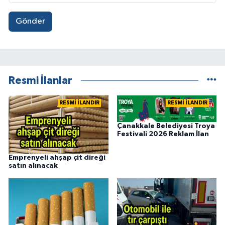
Gönder
Resmi İlanlar
RESMİ İLANDIR
RESMİ İLANDIR
Çanakkale Belediyesi Troya
Festivali 2026 Reklam İlan
Emprenyeli ahşap çit direği
satın alınacak