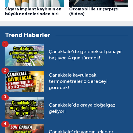
Sigara implant kaybının en
Otomobil ile tır çarpıştı
büyük nedenlerinden biri
(Video)
Trend Haberler
1
Çanakkale’de geleneksel panayır
başlıyor, 4 gün sürecek!
2
Çanakkale kavrulacak,
termometreler o dereceyi
görecek!
3
Çanakkale’de oraya doğalgaz
geliyor!
4
Çanakkale'de yangın, ekipler