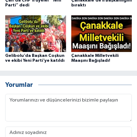
Çan’da CHP’li üyeler “Yeni
Çanakkale’de İl Başkanlığını
Parti” dedi
bıraktı
Gelibolu’da Başkan Coşkun
Çanakkale Milletvekili
ve ekibi Yeni Parti’ye katıldı
Maaşını Bağışladı!
Yorumlar